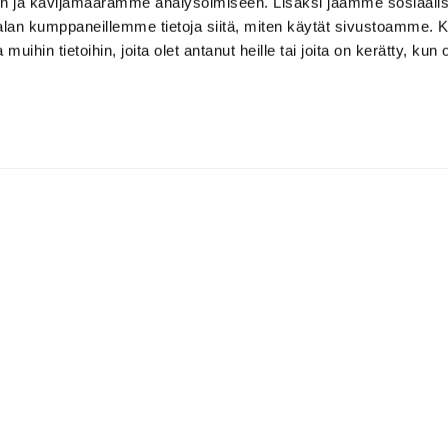
n ja kävijämäärämme analysoimiseen. Lisäksi jaamme sosiaali
-alan kumppaneillemme tietoja siitä, miten käytät sivustoamme
 muihin tietoihin, joita olet antanut heille tai joita on kerätty, kun 