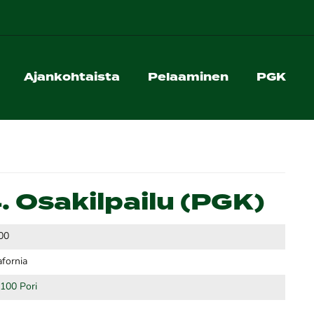
Ajankohtaista
Pelaaminen
PGK
. Osakilpailu (PGK)
00
afornia
8100 Pori