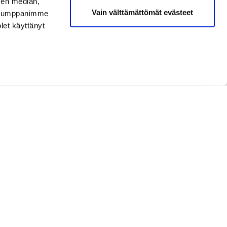
sen median,
Vain välttämättömät evästeet
. Kumppanimme
olet käyttänyt