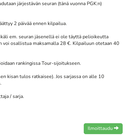
audutaan järjestävän seuran (tänä vuonna PGK:n)
äättyy 2 päivää ennen kilpailua.
äli em. seuran jäsenellä ei ole täyttä pelioikeutta
n voi osallistua maksamalla 28 €. Kilpailuun otetaan 40
ioidaan rankingissa Tour-sijoitukseen.
en kisan tulos ratkaisee). Jos sarjassa on alle 10
.
taja / sarja.
Ilmoittaudu