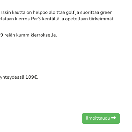
Kurssin kautta on helppo aloittaa golf ja suorittaa green
 pelataan kierros Par3 kentällä ja opetellaan tärkeimmät
a 9 reiän kummikierrokselle.
n yhteydessä 109€.
Ilmoittaudu