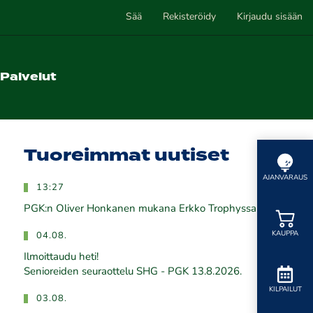
Sää
Rekisteröidy
Kirjaudu sisään
Palvelut
Tuoreimmat uutiset
AJANVARAUS
13:27
PGK:n Oliver Honkanen mukana Erkko Trophyssa
KAUPPA
04.08.
Ilmoittaudu heti!
​​​​​​​Senioreiden seuraottelu SHG - PGK 13.8.2026.
KILPAILUT
03.08.