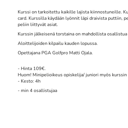
Kurssi on tarkoitettu kaikille lajista kiinnostuneille. 
card. Kurssilla käydään lyönnit läpi draivista puttiin,
peliin liittyvät asiat.
Kurssin jälkeisenä torstaina on mahdollista osallistu
Aloittelijoiden kilpailu kauden lopussa.
Opettajana PGA Golfpro Matti Ojala.
- Hinta 109€.
​Huom!
Minipelioikeus opiskelija/ juniori myös kurssi
- Kesto: 4h
- min 4 osallistujaa