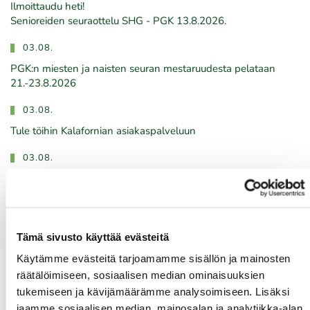
Ilmoittaudu heti!
​​​​​​​Senioreiden seuraottelu SHG - PGK 13.8.2026.
03.08.
PGK:n miesten ja naisten seuran mestaruudesta pelataan
21.-23.8.2026
03.08.
Tule töihin Kalafornian asiakaspalveluun
03.08.
Golfshop Open 27r
Tulevat tapahtumat
Tämä sivusto käyttää evästeitä
Käytämme evästeitä tarjoamamme sisällön ja mainosten
räätälöimiseen, sosiaalisen median ominaisuuksien
08.08.
tukemiseen ja kävijämäärämme analysoimiseen. Lisäksi
IKH Milwaukee Open
jaamme sosiaalisen median, mainosalan ja analytiikka-alan