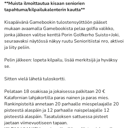
**Muista ilmoittautua kisaan seniorien
tapahtuma/kilpailukalenterin kautta**
Kisapäivänä Gamebookin tulostensyöttöön pääset
mukaan avaamalla Gamebookista pelaa golfia valikko,
jonka jälkeen valitse kenttä Porin Golfkerho Suisto+Joki,
seuraavaksi näytössä näkyy ruutu Senioritiistai nro, aktivoi
ja liity peliin.
Pelin jälkeen: lopeta kilpailu, lisää merkitsijä ja hyväksy
se.
Sitten vielä lähetä tuloskortti.
Pelataan 18 osakisaa ja jokaisessa palkitaan 20 €
Kalafornian lahjakortilla paras nainen ja paras mies.
Rankinpisteitä annetaan 20 parhaalle miespelaajalle 20
pisteestä alaspäin ja 12 parhaalle naispelaajalle 12
pisteestä alaspäin. Tasatuloksen sattuessa pisteet
jaetaan viimevuotiseen tapaan.