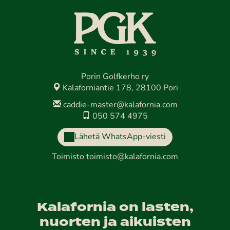
Porin Golfkerho ry
Kalaforniantie 178, 28100 Pori
caddie-master@kalafornia.com
050 574 4975
Lähetä WhatsApp-viesti
Toimisto
toimisto@kalafornia.com
Kalafornia on lasten,
nuorten ja aikuisten