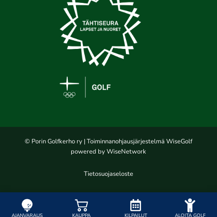
© Porin Golfkerho ry
| Toiminnanohjausjärjestelmä
WiseGolf
powered by
WiseNetwork
Tietosuojaseloste
AJANVARAUS
KAUPPA
KILPAILUT
ALOITA GOLF