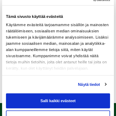
Tämä sivusto käyttää evästeitä
Käytämme evästeitä tarjoamamme sisällön ja mainosten
Sukupuoli:
räätälöimiseen, sosiaalisen median ominaisuuksien
tukemiseen ja kävijämäärämme analysoimiseen. Lisäksi
jaamme sosiaalisen median, mainosalan ja analytiikka-
Rekisteröidy
alan kumppaneillemme tietoja siitä, miten käytät
Haluan tilata Kalafornia uutiskirjeen
sivustoamme. Kumppanimme voivat yhdistää näitä
tietoja muihin tietoihin, joita olet antanut heille tai joita on
Olen lukenut
tietosuojaselosteen
ja hyväksyn
henkilötietojeni käsittelyn (*)
kerätty, kun olet käyttänyt heidän palvelujaan.
(*) Tieto on pakollinen
Näytä tiedot
Salli kaikki evästeet