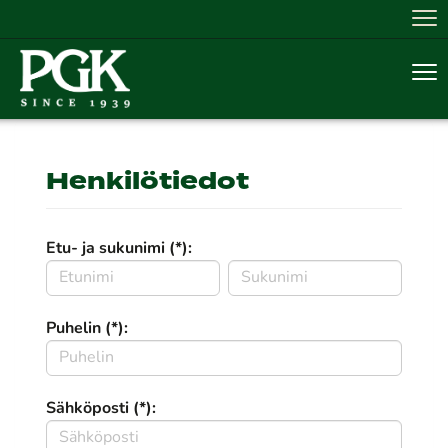
Nav
Nav
Henkilötiedot
Etu- ja sukunimi (*):
Puhelin (*):
Sähköposti (*):