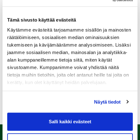
Tämä sivusto käyttää evästeitä
Käytämme evästeitä tarjoamamme sisällön ja mainosten
Sukupuoli:
räätälöimiseen, sosiaalisen median ominaisuuksien
tukemiseen ja kävijämäärämme analysoimiseen. Lisäksi
jaamme sosiaalisen median, mainosalan ja analytiikka-
Rekisteröidy
alan kumppaneillemme tietoja siitä, miten käytät
Haluan tilata Kalafornia uutiskirjeen
sivustoamme. Kumppanimme voivat yhdistää näitä
tietoja muihin tietoihin, joita olet antanut heille tai joita on
Olen lukenut
tietosuojaselosteen
ja hyväksyn
henkilötietojeni käsittelyn (*)
kerätty, kun olet käyttänyt heidän palvelujaan.
(*) Tieto on pakollinen
Näytä tiedot
Salli kaikki evästeet