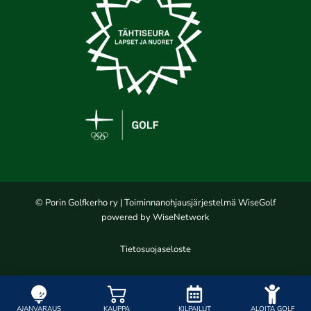
© Porin Golfkerho ry
| Toiminnanohjausjärjestelmä
WiseGolf
powered by
WiseNetwork
Tietosuojaseloste
AJANVARAUS
KAUPPA
KILPAILUT
ALOITA GOLF