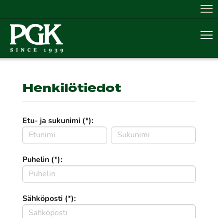
Nav
Nav
Henkilötiedot
Etu- ja sukunimi (*):
Puhelin (*):
Sähköposti (*):