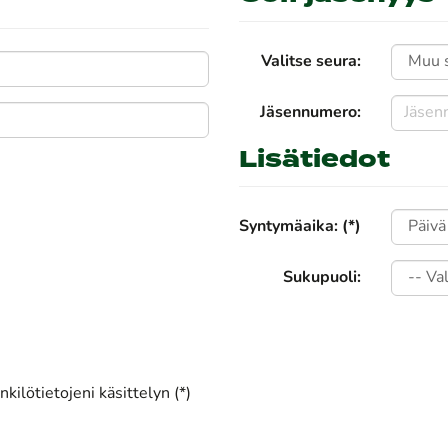
Valitse seura:
Jäsennumero:
Lisätiedot
Syntymäaika: (*)
Sukupuoli:
kilötietojeni käsittelyn (*)