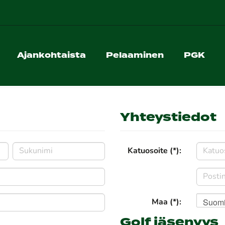
Ajankohtaista
Pelaaminen
PGK
Yhteystiedot
Katuosoite (*):
Suom
Maa (*):
Golf jäsenyys