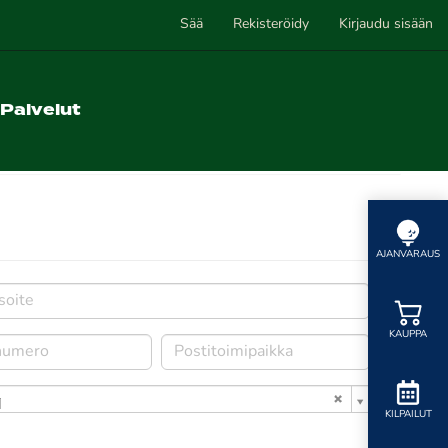
Sää
Rekisteröidy
Kirjaudu sisään
Palvelut
AJANVARAUS
KAUPPA
i
KILPAILUT