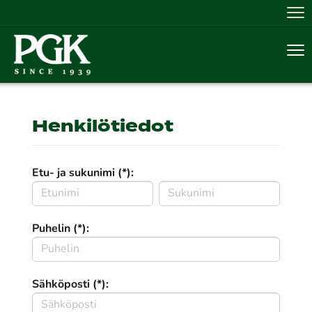
Nav
Nav
Henkilötiedot
Etu- ja sukunimi (*):
Puhelin (*):
Sähköposti (*):