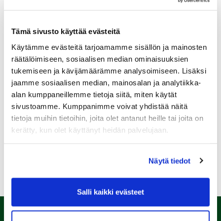
Tämä sivusto käyttää evästeitä
Käytämme evästeitä tarjoamamme sisällön ja mainosten
Sukupuoli:
räätälöimiseen, sosiaalisen median ominaisuuksien
tukemiseen ja kävijämäärämme analysoimiseen. Lisäksi
jaamme sosiaalisen median, mainosalan ja analytiikka-
Rekisteröidy
alan kumppaneillemme tietoja siitä, miten käytät
Haluan tilata Kalafornia uutiskirjeen
sivustoamme. Kumppanimme voivat yhdistää näitä
tietoja muihin tietoihin, joita olet antanut heille tai joita on
Olen lukenut
tietosuojaselosteen
ja hyväksyn
henkilötietojeni käsittelyn (*)
kerätty, kun olet käyttänyt heidän palvelujaan.
(*) Tieto on pakollinen
Näytä tiedot
Salli kaikki evästeet