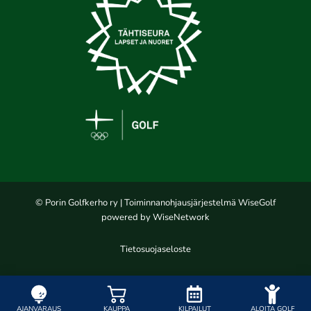
© Porin Golfkerho ry
| Toiminnanohjausjärjestelmä
WiseGolf
powered by
WiseNetwork
Tietosuojaseloste
AJANVARAUS
KAUPPA
KILPAILUT
ALOITA GOLF