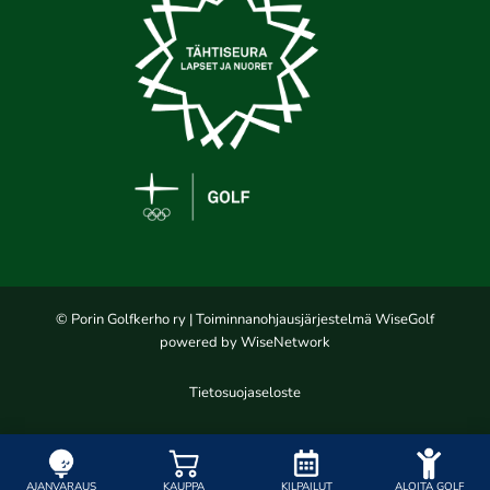
© Porin Golfkerho ry
| Toiminnanohjausjärjestelmä
WiseGolf
powered by
WiseNetwork
Tietosuojaseloste
AJANVARAUS
KAUPPA
KILPAILUT
ALOITA GOLF