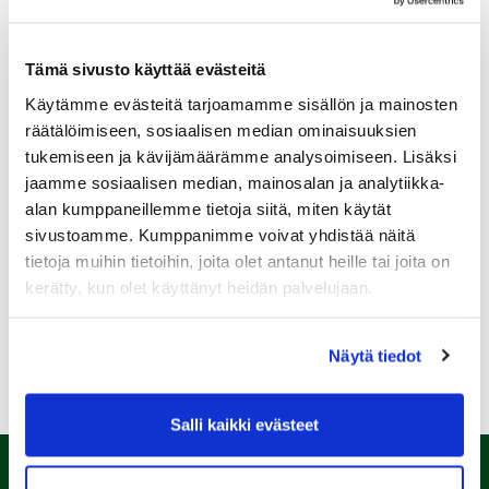
Tämä sivusto käyttää evästeitä
Käytämme evästeitä tarjoamamme sisällön ja mainosten
Sukupuoli:
räätälöimiseen, sosiaalisen median ominaisuuksien
tukemiseen ja kävijämäärämme analysoimiseen. Lisäksi
jaamme sosiaalisen median, mainosalan ja analytiikka-
Rekisteröidy
alan kumppaneillemme tietoja siitä, miten käytät
Haluan tilata Kalafornia uutiskirjeen
sivustoamme. Kumppanimme voivat yhdistää näitä
tietoja muihin tietoihin, joita olet antanut heille tai joita on
Olen lukenut
tietosuojaselosteen
ja hyväksyn
henkilötietojeni käsittelyn (*)
kerätty, kun olet käyttänyt heidän palvelujaan.
(*) Tieto on pakollinen
Näytä tiedot
Salli kaikki evästeet