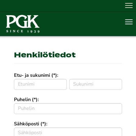
Nav
Nav
Henkilötiedot
Etu- ja sukunimi (*):
Puhelin (*):
Sähköposti (*):