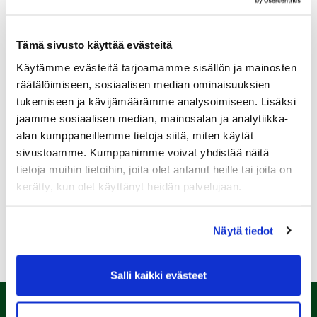
Tämä sivusto käyttää evästeitä
Käytämme evästeitä tarjoamamme sisällön ja mainosten
Sukupuoli:
räätälöimiseen, sosiaalisen median ominaisuuksien
tukemiseen ja kävijämäärämme analysoimiseen. Lisäksi
jaamme sosiaalisen median, mainosalan ja analytiikka-
Rekisteröidy
alan kumppaneillemme tietoja siitä, miten käytät
Haluan tilata Kalafornia uutiskirjeen
sivustoamme. Kumppanimme voivat yhdistää näitä
tietoja muihin tietoihin, joita olet antanut heille tai joita on
Olen lukenut
tietosuojaselosteen
ja hyväksyn
henkilötietojeni käsittelyn (*)
kerätty, kun olet käyttänyt heidän palvelujaan.
(*) Tieto on pakollinen
Näytä tiedot
Salli kaikki evästeet