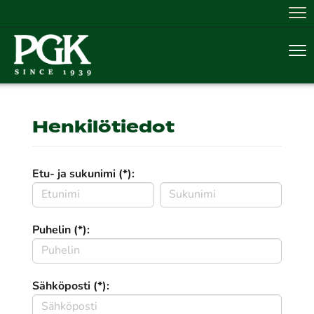
Nav
Nav
Henkilötiedot
Etu- ja sukunimi (*):
Puhelin (*):
Sähköposti (*):