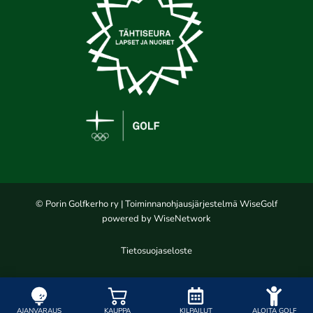
© Porin Golfkerho ry
| Toiminnanohjausjärjestelmä
WiseGolf
powered by
WiseNetwork
Tietosuojaseloste
AJANVARAUS
KAUPPA
KILPAILUT
ALOITA GOLF