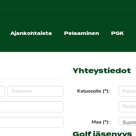
Ajankohtaista
Pelaaminen
PGK
Yhteystiedot
Katuosoite (*):
Suom
Maa (*):
Golf jäsenyys