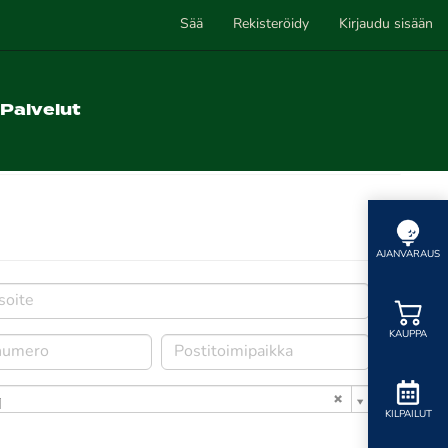
Sää
Rekisteröidy
Kirjaudu sisään
Palvelut
AJANVARAUS
KAUPPA
i
KILPAILUT