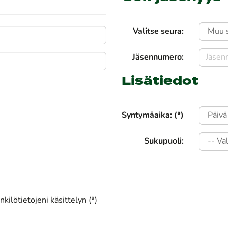
Valitse seura:
Jäsennumero:
Lisätiedot
Syntymäaika: (*)
Sukupuoli:
kilötietojeni käsittelyn (*)