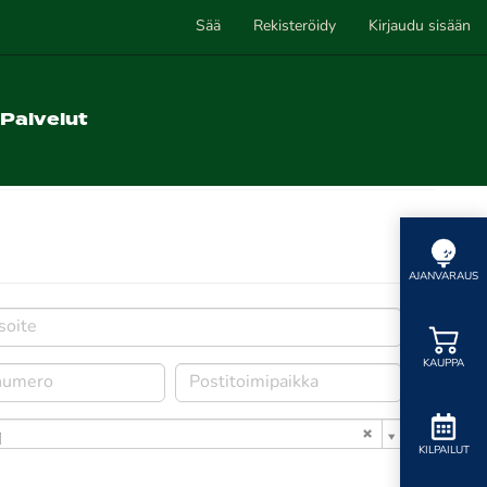
Sää
Rekisteröidy
Kirjaudu sisään
Palvelut
AJANVARAUS
KAUPPA
i
KILPAILUT