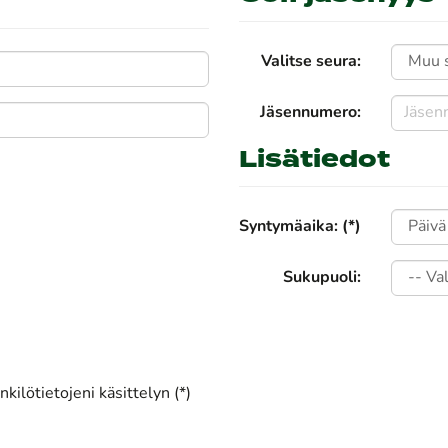
Valitse seura:
Jäsennumero:
Lisätiedot
Syntymäaika: (*)
Sukupuoli:
kilötietojeni käsittelyn (*)