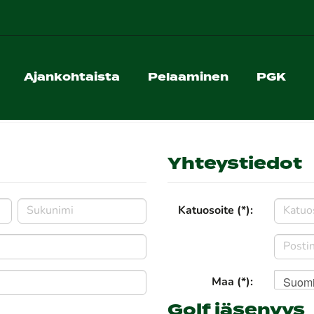
Ajankohtaista
Pelaaminen
PGK
Yhteystiedot
Katuosoite (*):
Suom
Maa (*):
Golf jäsenyys