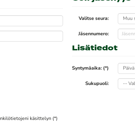
Valitse seura:
Jäsennumero:
Lisätiedot
Syntymäaika: (*)
Sukupuoli:
kilötietojeni käsittelyn (*)