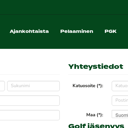
Ajankohtaista
Pelaaminen
PGK
Yhteystiedot
Katuosoite (*):
Suom
Maa (*):
Golf jäsenyys