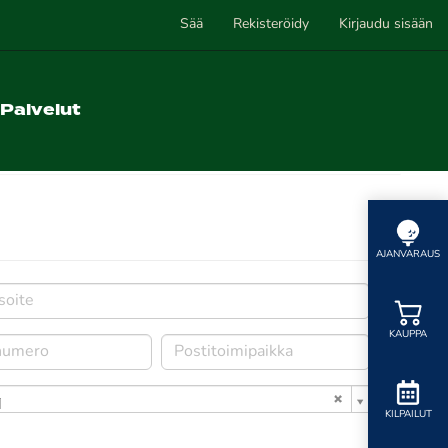
Sää
Rekisteröidy
Kirjaudu sisään
Palvelut
AJANVARAUS
KAUPPA
i
KILPAILUT