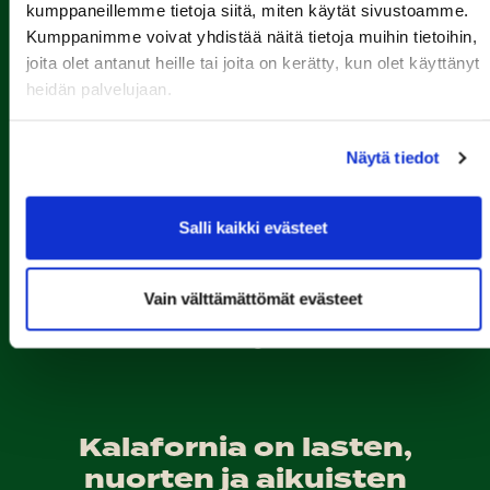
kumppaneillemme tietoja siitä, miten käytät sivustoamme.
Kumppanimme voivat yhdistää näitä tietoja muihin tietoihin,
joita olet antanut heille tai joita on kerätty, kun olet käyttänyt
heidän palvelujaan.
Näytä tiedot
Porin Golfkerho ry
Kalaforniantie 178, 28100 Pori
Salli kaikki evästeet
caddie-master@kalafornia.com
050 574 4975
Vain välttämättömät evästeet
Lähetä WhatsApp-viesti
Toimisto
toimisto@kalafornia.com
Kalafornia on lasten,
nuorten ja aikuisten