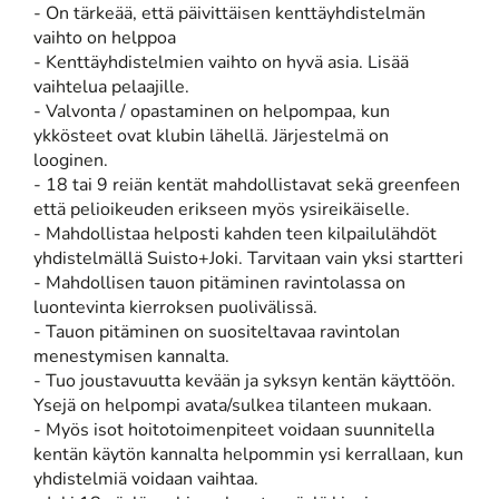
- On tärkeää, että päivittäisen kenttäyhdistelmän
vaihto on helppoa
- Kenttäyhdistelmien vaihto on hyvä asia. Lisää
vaihtelua pelaajille.
- Valvonta / opastaminen on helpompaa, kun
ykkösteet ovat klubin lähellä. Järjestelmä on
looginen.
- 18 tai 9 reiän kentät mahdollistavat sekä greenfeen
että pelioikeuden erikseen myös ysireikäiselle.
- Mahdollistaa helposti kahden teen kilpailulähdöt
yhdistelmällä Suisto+Joki. Tarvitaan vain yksi startteri
- Mahdollisen tauon pitäminen ravintolassa on
luontevinta kierroksen puolivälissä.
- Tauon pitäminen on suositeltavaa ravintolan
menestymisen kannalta.
- Tuo joustavuutta kevään ja syksyn kentän käyttöön.
Ysejä on helpompi avata/sulkea tilanteen mukaan.
- Myös isot hoitotoimenpiteet voidaan suunnitella
kentän käytön kannalta helpommin ysi kerrallaan, kun
yhdistelmiä voidaan vaihtaa.