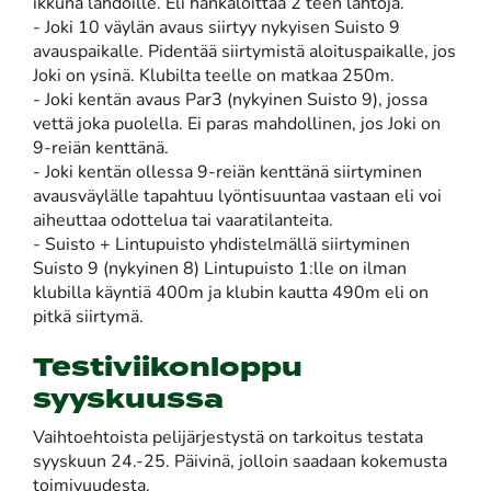
ikkuna lähdöille. Eli hankaloittaa 2 teen lähtöjä.
- Joki 10 väylän avaus siirtyy nykyisen Suisto 9
avauspaikalle. Pidentää siirtymistä aloituspaikalle, jos
Joki on ysinä. Klubilta teelle on matkaa 250m.
- Joki kentän avaus Par3 (nykyinen Suisto 9), jossa
vettä joka puolella. Ei paras mahdollinen, jos Joki on
9-reiän kenttänä.
- Joki kentän ollessa 9-reiän kenttänä siirtyminen
avausväylälle tapahtuu lyöntisuuntaa vastaan eli voi
aiheuttaa odottelua tai vaaratilanteita.
- Suisto + Lintupuisto yhdistelmällä siirtyminen
Suisto 9 (nykyinen 8) Lintupuisto 1:lle on ilman
klubilla käyntiä 400m ja klubin kautta 490m eli on
pitkä siirtymä.
Testiviikonloppu
syyskuussa
Vaihtoehtoista pelijärjestystä on tarkoitus testata
syyskuun 24.-25. Päivinä, jolloin saadaan kokemusta
toimivuudesta.