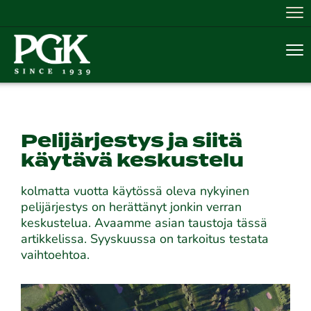
Nav
Nav
Pelijärjestys ja siitä
käytävä keskustelu
kolmatta vuotta käytössä oleva nykyinen
pelijärjestys on herättänyt jonkin verran
keskustelua. Avaamme asian taustoja tässä
artikkelissa. Syyskuussa on tarkoitus testata
vaihtoehtoa.