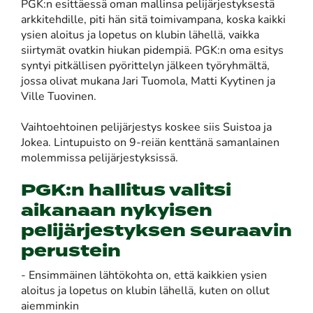
PGK:n esittäessä oman mallinsa pelijärjestyksestä
arkkitehdille, piti hän sitä toimivampana, koska kaikki
ysien aloitus ja lopetus on klubin lähellä, vaikka
siirtymät ovatkin hiukan pidempiä. PGK:n oma esitys
syntyi pitkällisen pyörittelyn jälkeen työryhmältä,
jossa olivat mukana Jari Tuomola, Matti Kyytinen ja
Ville Tuovinen.
Vaihtoehtoinen pelijärjestys koskee siis Suistoa ja
Jokea. Lintupuisto on 9-reiän kenttänä samanlainen
molemmissa pelijärjestyksissä.
PGK:n hallitus valitsi
aikanaan nykyisen
pelijärjestyksen seuraavin
perustein
- Ensimmäinen lähtökohta on, että kaikkien ysien
aloitus ja lopetus on klubin lähellä, kuten on ollut
aiemminkin