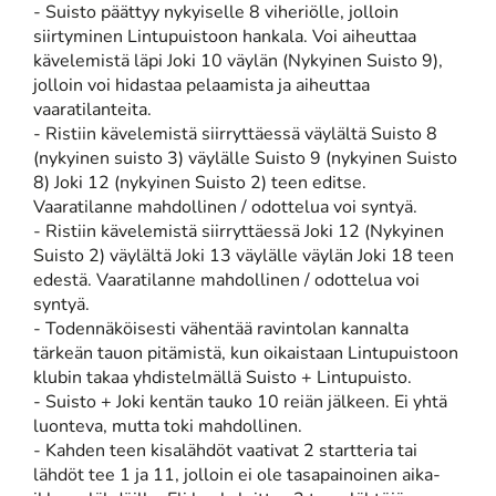
- Suisto päättyy nykyiselle 8 viheriölle, jolloin
siirtyminen Lintupuistoon hankala. Voi aiheuttaa
kävelemistä läpi Joki 10 väylän (Nykyinen Suisto 9),
jolloin voi hidastaa pelaamista ja aiheuttaa
vaaratilanteita.
- Ristiin kävelemistä siirryttäessä väylältä Suisto 8
(nykyinen suisto 3) väylälle Suisto 9 (nykyinen Suisto
8) Joki 12 (nykyinen Suisto 2) teen editse.
Vaaratilanne mahdollinen / odottelua voi syntyä.
- Ristiin kävelemistä siirryttäessä Joki 12 (Nykyinen
Suisto 2) väylältä Joki 13 väylälle väylän Joki 18 teen
edestä. Vaaratilanne mahdollinen / odottelua voi
syntyä.
- Todennäköisesti vähentää ravintolan kannalta
tärkeän tauon pitämistä, kun oikaistaan Lintupuistoon
klubin takaa yhdistelmällä Suisto + Lintupuisto.
- Suisto + Joki kentän tauko 10 reiän jälkeen. Ei yhtä
luonteva, mutta toki mahdollinen.
- Kahden teen kisalähdöt vaativat 2 startteria tai
lähdöt tee 1 ja 11, jolloin ei ole tasapainoinen aika-