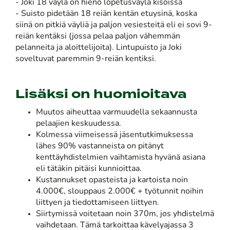
- Joki 18 väylä on hieno lopetusväylä kisoissa
- Suisto pidetään 18 reiän kentän etuysinä, koska
siinä on pitkiä väyliä ja paljon vesiesteitä eli ei sovi 9-
reiän kentäksi (jossa pelaa paljon vähemmän
pelanneita ja aloittelijoita). Lintupuisto ja Joki
soveltuvat paremmin 9-reiän kentiksi.
Lisäksi on huomioitava
Muutos aiheuttaa varmuudella sekaannusta
pelaajien keskuudessa.
Kolmessa viimeisessä jäsentutkimuksessa
lähes 90% vastanneista on pitänyt
kenttäyhdistelmien vaihtamista hyvänä asiana
eli tätäkin pitäisi kunnioittaa.
Kustannukset opasteista ja kartoista noin
4.000€, slouppaus 2.000€ + työtunnit noihin
liittyen ja tiedottamiseen liittyen.
Siirtymissä voitetaan noin 370m, jos yhdistelmä
vaihdetaan. Tämä tarkoittaa kävelyajassa 3