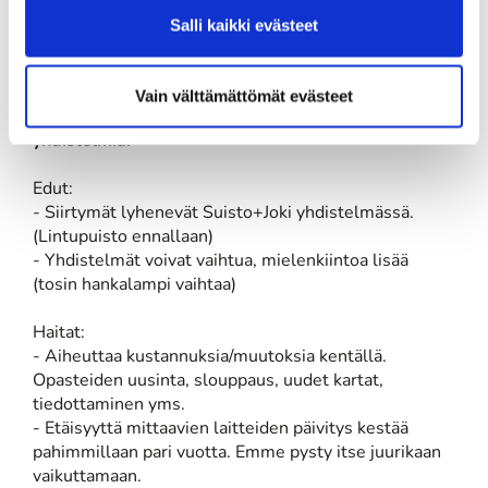
Suisto 2) väylältä Joki 13 väylälle väylän Joki 18 teen
Salli kaikki evästeet
edestä. Vaaratilanne mahdollinen / odottelua voi
syntyä.
Vain välttämättömät evästeet
C) Vaihtoehtoinen pelijärjestys. Vaihdellaan
yhdistelmiä.
Edut:
- Siirtymät lyhenevät Suisto+Joki yhdistelmässä.
(Lintupuisto ennallaan)
- Yhdistelmät voivat vaihtua, mielenkiintoa lisää
(tosin hankalampi vaihtaa)
Haitat:
- Aiheuttaa kustannuksia/muutoksia kentällä.
Opasteiden uusinta, slouppaus, uudet kartat,
tiedottaminen yms.
- Etäisyyttä mittaavien laitteiden päivitys kestää
pahimmillaan pari vuotta. Emme pysty itse juurikaan
vaikuttamaan.