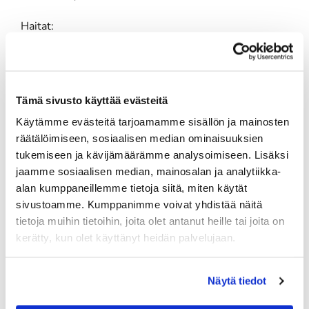
Haitat:
- Aiheuttaa kustannuksia/muutoksia kentällä.
Opasteiden uusinta, slouppaus, uudet kartat,
tiedottaminen yms
- Etäisyyttä mittaavien laitteiden päivitys kestää
Tämä sivusto käyttää evästeitä
pahimmillaan pari vuotta. Emme pysty itse juurikaan
vaikuttamaan.
Käytämme evästeitä tarjoamamme sisällön ja mainosten
- Yhdistelmiä ei vaihdella. Vähentää pelaamisen
räätälöimiseen, sosiaalisen median ominaisuuksien
mielenkiintoa.
tukemiseen ja kävijämäärämme analysoimiseen. Lisäksi
- Kahden teen kisalähdöt vaativat 2 startteria tai
jaamme sosiaalisen median, mainosalan ja analytiikka-
lähdöt tee 1 ja 11, jolloin ei ole tasapainoinen aika-
alan kumppaneillemme tietoja siitä, miten käytät
ikkuna lähdöille. Eli hankaloittaa 2 teen lähtöjä.
sivustoamme. Kumppanimme voivat yhdistää näitä
- Tauko ei ole yhtä luontevassa kohtaa, kun on 10
tietoja muihin tietoihin, joita olet antanut heille tai joita on
reiän jälkeen Suisto+ Joki kentällä.
kerätty, kun olet käyttänyt heidän palvelujaan.
- Ristiin kävelemistä siirryttäessä väylältä Suisto 8
(nykyinen suisto 3) väylälle Suisto 9 (nykyinen Suisto
8) Joki 12 (nykyinen Suisto 2) teen editse.
Näytä tiedot
Vaaratilanne mahdollinen / odottelua voi syntyä.
- Ristiin kävelemistä siirryttäessä Joki 12 (Nykyinen