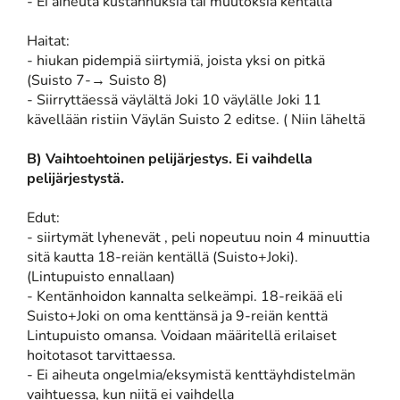
- Ei aiheuta kustannuksia tai muutoksia kentällä
Haitat:
- hiukan pidempiä siirtymiä, joista yksi on pitkä
(Suisto 7-→ Suisto 8)
- Siirryttäessä väylältä Joki 10 väylälle Joki 11
kävellään ristiin Väylän Suisto 2 editse. ( Niin läheltä
B) Vaihtoehtoinen pelijärjestys. Ei vaihdella
pelijärjestystä.
Edut:
- siirtymät lyhenevät , peli nopeutuu noin 4 minuuttia
sitä kautta 18-reiän kentällä (Suisto+Joki).
(Lintupuisto ennallaan)
- Kentänhoidon kannalta selkeämpi. 18-reikää eli
Suisto+Joki on oma kenttänsä ja 9-reiän kenttä
Lintupuisto omansa. Voidaan määritellä erilaiset
hoitotasot tarvittaessa.
- Ei aiheuta ongelmia/eksymistä kenttäyhdistelmän
vaihtuessa, kun niitä ei vaihdella