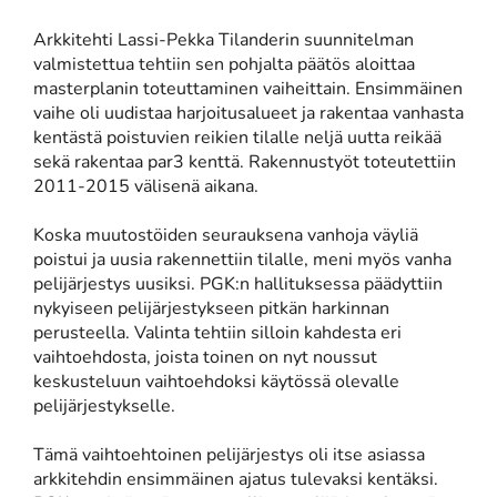
Arkkitehti Lassi-Pekka Tilanderin suunnitelman
valmistettua tehtiin sen pohjalta päätös aloittaa
masterplanin toteuttaminen vaiheittain. Ensimmäinen
vaihe oli uudistaa harjoitusalueet ja rakentaa vanhasta
kentästä poistuvien reikien tilalle neljä uutta reikää
sekä rakentaa par3 kenttä. Rakennustyöt toteutettiin
2011-2015 välisenä aikana.
Koska muutostöiden seurauksena vanhoja väyliä
poistui ja uusia rakennettiin tilalle, meni myös vanha
pelijärjestys uusiksi. PGK:n hallituksessa päädyttiin
nykyiseen pelijärjestykseen pitkän harkinnan
perusteella. Valinta tehtiin silloin kahdesta eri
vaihtoehdosta, joista toinen on nyt noussut
keskusteluun vaihtoehdoksi käytössä olevalle
pelijärjestykselle.
Tämä vaihtoehtoinen pelijärjestys oli itse asiassa
arkkitehdin ensimmäinen ajatus tulevaksi kentäksi.