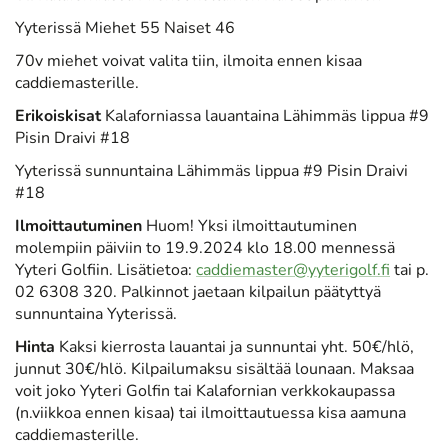
Yyterissä Miehet 55 Naiset 46
70v miehet voivat valita tiin, ilmoita ennen kisaa
caddiemasterille.
Erikoiskisat
Kalaforniassa lauantaina Lähimmäs lippua #9
Pisin Draivi #18
Yyterissä sunnuntaina Lähimmäs lippua #9 Pisin Draivi
#18
Ilmoittautuminen
Huom! Yksi ilmoittautuminen
molempiin päiviin to 19.9.2024 klo 18.00 mennessä
Yyteri Golfiin. Lisätietoa:
caddiemaster@yyterigolf.fi
tai p.
02 6308 320. Palkinnot jaetaan kilpailun päätyttyä
sunnuntaina Yyterissä.
Hinta
Kaksi kierrosta lauantai ja sunnuntai yht. 50€/hlö,
junnut 30€/hlö. Kilpailumaksu sisältää lounaan. Maksaa
voit joko Yyteri Golfin tai Kalafornian verkkokaupassa
(n.viikkoa ennen kisaa) tai ilmoittautuessa kisa aamuna
caddiemasterille.