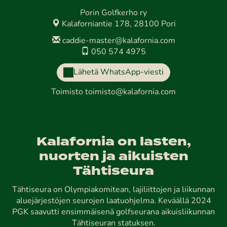
Porin Golfkerho ry
Kalaforniantie 178, 28100 Pori
caddie-master@kalafornia.com
050 574 4975
Lähetä WhatsApp-viesti
Toimisto
toimisto@kalafornia.com
Kalafornia on lasten,
nuorten ja aikuisten
Tähtiseura
Tähtiseura on Olympiakomitean, lajiliittojen ja liikunnan
aluejärjestöjen seurojen laatuohjelma. Keväällä 2024
PGK saavutti ensimmäisenä golfseurana aikuisliikunnan
Tähtiseuran statuksen.