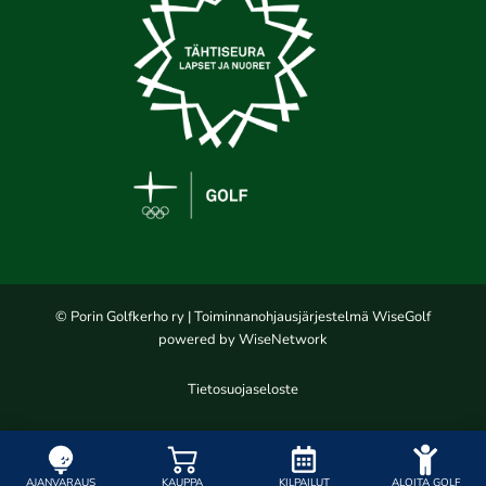
© Porin Golfkerho ry
| Toiminnanohjausjärjestelmä
WiseGolf
powered by
WiseNetwork
Tietosuojaseloste
AJANVARAUS
KAUPPA
KILPAILUT
ALOITA GOLF