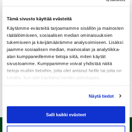
Tämä sivusto käyttää evästeitä
Käytämme evästeitä tarjoamamme sisällön ja mainosten
Sukupuoli:
räätälöimiseen, sosiaalisen median ominaisuuksien
tukemiseen ja kävijämäärämme analysoimiseen. Lisäksi
jaamme sosiaalisen median, mainosalan ja analytiikka-
Rekisteröidy
alan kumppaneillemme tietoja siitä, miten käytät
Haluan tilata Kalafornia uutiskirjeen
sivustoamme. Kumppanimme voivat yhdistää näitä
tietoja muihin tietoihin, joita olet antanut heille tai joita on
Olen lukenut
tietosuojaselosteen
ja hyväksyn
henkilötietojeni käsittelyn (*)
kerätty, kun olet käyttänyt heidän palvelujaan.
(*) Tieto on pakollinen
Näytä tiedot
Salli kaikki evästeet