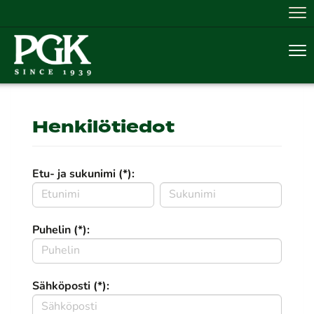
Nav
Nav
Henkilötiedot
Etu- ja sukunimi (*):
Puhelin (*):
Sähköposti (*):