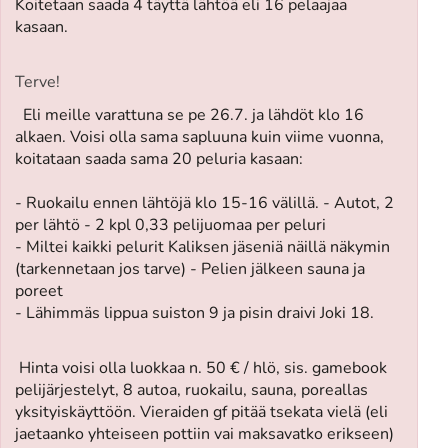
Koitetaan saada 4 täyttä lähtöä eli 16 pelaajaa
kasaan.
Terve!
Eli meille varattuna se pe 26.7. ja lähdöt klo 16
alkaen. Voisi olla sama sapluuna kuin viime vuonna,
koitataan saada sama 20 peluria kasaan:
- Ruokailu ennen lähtöjä klo 15-16 välillä. - Autot, 2
per lähtö - 2 kpl 0,33 pelijuomaa per peluri
- Miltei kaikki pelurit Kaliksen jäseniä näillä näkymin
(tarkennetaan jos tarve) - Pelien jälkeen sauna ja
poreet
- Lähimmäs lippua suiston 9 ja pisin draivi Joki 18.
Hinta voisi olla luokkaa n. 50 € / hlö, sis. gamebook
pelijärjestelyt, 8 autoa, ruokailu, sauna, poreallas
yksityiskäyttöön. Vieraiden gf pitää tsekata vielä (eli
jaetaanko yhteiseen pottiin vai maksavatko erikseen)