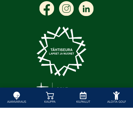
AJANVARAUS
KAUPPA
KILPAILUT
ALOITA GOLF
© Porin Golfkerho ry
| Toiminnanohjausjärjestelmä
WiseGolf
powered by
WiseNetwork