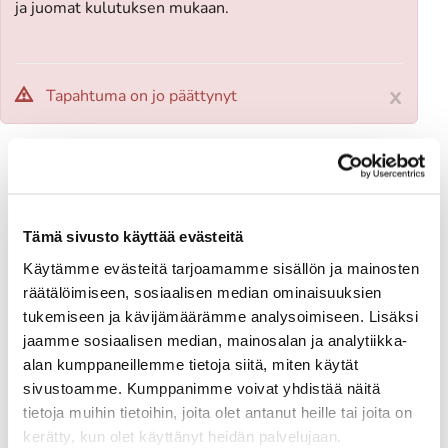
ja juomat kulutuksen mukaan.
x
Tapahtuma on jo päättynyt
Täytä alla oleva lomake ja paina lähetä-nappia:
*
Etunimi
*
Sukunimi
Tämä sivusto käyttää evästeitä
Käytämme evästeitä tarjoamamme sisällön ja mainosten
*
Sähköposti
räätälöimiseen, sosiaalisen median ominaisuuksien
tukemiseen ja kävijämäärämme analysoimiseen. Lisäksi
jaamme sosiaalisen median, mainosalan ja analytiikka-
Olen lukenut
tietosuojaselosteen
ja hyväksyn
alan kumppaneillemme tietoja siitä, miten käytät
henkilötietojeni käsittelyn
sivustoamme. Kumppanimme voivat yhdistää näitä
tietoja muihin tietoihin, joita olet antanut heille tai joita on
Lähetä
kerätty, kun olet käyttänyt heidän palvelujaan.