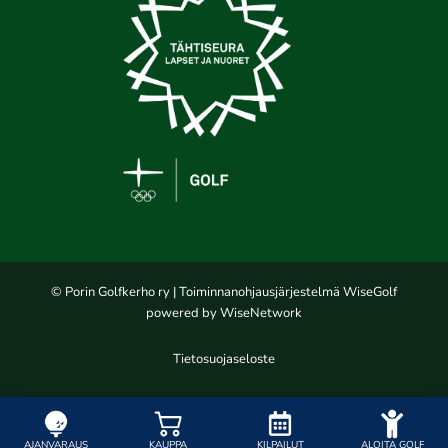
© Porin Golfkerho ry
| Toiminnanohjausjärjestelmä
WiseGolf
powered by
WiseNetwork
Tietosuojaseloste
AJANVARAUS
KAUPPA
KILPAILUT
ALOITA GOLF