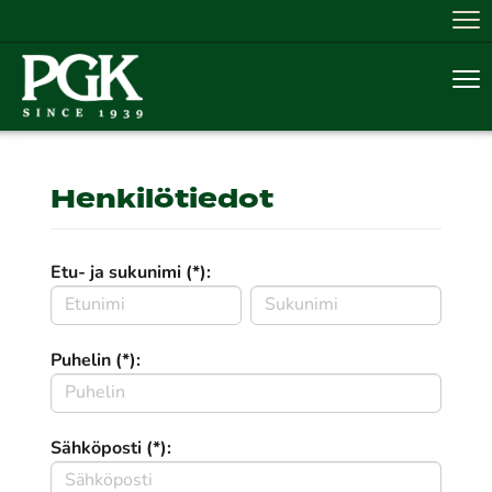
Nav
Nav
Henkilötiedot
Etu- ja sukunimi (*):
Puhelin (*):
Sähköposti (*):