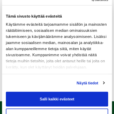
Tämä sivusto käyttää evästeitä
Käytämme evästeitä tarjoamamme sisällön ja mainosten
Sukupuoli:
räätälöimiseen, sosiaalisen median ominaisuuksien
tukemiseen ja kävijämäärämme analysoimiseen. Lisäksi
jaamme sosiaalisen median, mainosalan ja analytiikka-
Rekisteröidy
alan kumppaneillemme tietoja siitä, miten käytät
Haluan tilata Kalafornia uutiskirjeen
sivustoamme. Kumppanimme voivat yhdistää näitä
tietoja muihin tietoihin, joita olet antanut heille tai joita on
Olen lukenut
tietosuojaselosteen
ja hyväksyn
henkilötietojeni käsittelyn (*)
kerätty, kun olet käyttänyt heidän palvelujaan.
(*) Tieto on pakollinen
Näytä tiedot
Salli kaikki evästeet