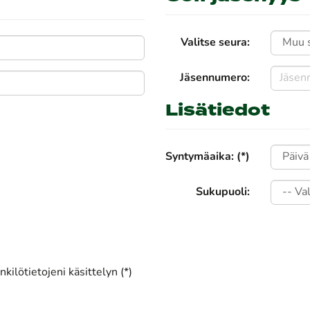
Valitse seura:
Jäsennumero:
Lisätiedot
Syntymäaika: (*)
Sukupuoli:
kilötietojeni käsittelyn (*)