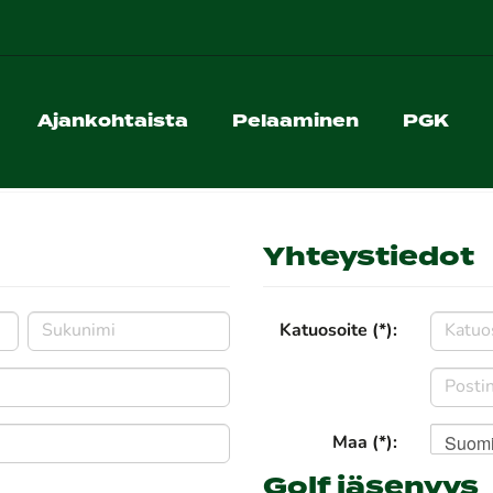
Ajankohtaista
Pelaaminen
PGK
Yhteystiedot
Katuosoite (*):
Suom
Maa (*):
Golf jäsenyys