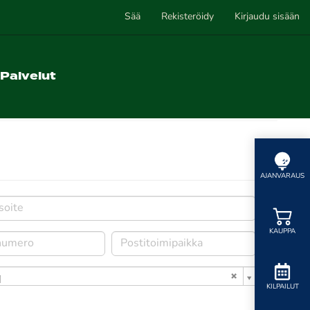
Sää
Rekisteröidy
Kirjaudu sisään
Palvelut
AJANVARAUS
KAUPPA
i
KILPAILUT