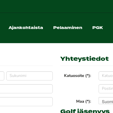
Ajankohtaista
Pelaaminen
PGK
Yhteystiedot
Katuosoite (*):
Suom
Maa (*):
Golf jäsenyys