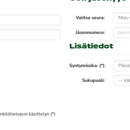
Valitse seura:
Jäsennumero:
Lisätiedot
Syntymäaika: (*)
Sukupuoli:
kilötietojeni käsittelyn (*)