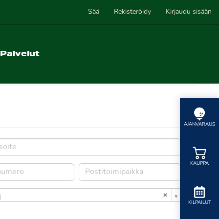
Sää
Rekisteröidy
Kirjaudu sisään
Palvelut
AJANVARAUS
KAUPPA
i
KILPAILUT