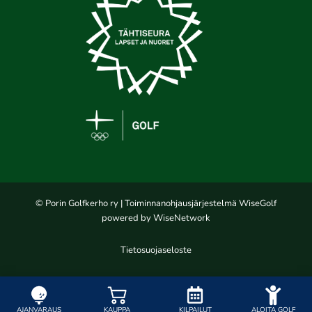
© Porin Golfkerho ry
| Toiminnanohjausjärjestelmä
WiseGolf
powered by
WiseNetwork
Tietosuojaseloste
AJANVARAUS
KAUPPA
KILPAILUT
ALOITA GOLF