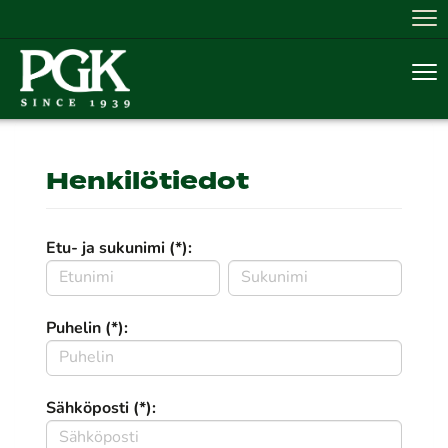
Nav
Nav
Henkilötiedot
Etu- ja sukunimi (*):
Puhelin (*):
Sähköposti (*):