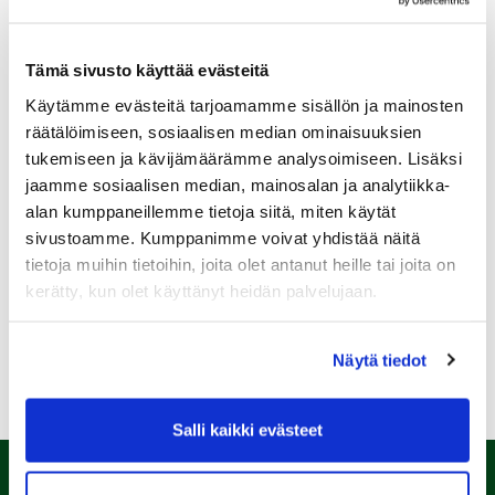
Tämä sivusto käyttää evästeitä
Käytämme evästeitä tarjoamamme sisällön ja mainosten
Sukupuoli:
räätälöimiseen, sosiaalisen median ominaisuuksien
tukemiseen ja kävijämäärämme analysoimiseen. Lisäksi
jaamme sosiaalisen median, mainosalan ja analytiikka-
Rekisteröidy
alan kumppaneillemme tietoja siitä, miten käytät
Haluan tilata Kalafornia uutiskirjeen
sivustoamme. Kumppanimme voivat yhdistää näitä
tietoja muihin tietoihin, joita olet antanut heille tai joita on
Olen lukenut
tietosuojaselosteen
ja hyväksyn
henkilötietojeni käsittelyn (*)
kerätty, kun olet käyttänyt heidän palvelujaan.
(*) Tieto on pakollinen
Näytä tiedot
Salli kaikki evästeet