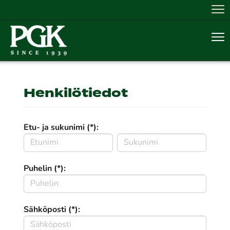
Nav
Nav
Henkilötiedot
Etu- ja sukunimi (*):
Puhelin (*):
Sähköposti (*):