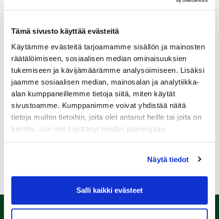
Tämä sivusto käyttää evästeitä
Käytämme evästeitä tarjoamamme sisällön ja mainosten
Sukupuoli:
räätälöimiseen, sosiaalisen median ominaisuuksien
tukemiseen ja kävijämäärämme analysoimiseen. Lisäksi
jaamme sosiaalisen median, mainosalan ja analytiikka-
Rekisteröidy
alan kumppaneillemme tietoja siitä, miten käytät
Haluan tilata Kalafornia uutiskirjeen
sivustoamme. Kumppanimme voivat yhdistää näitä
tietoja muihin tietoihin, joita olet antanut heille tai joita on
Olen lukenut
tietosuojaselosteen
ja hyväksyn
henkilötietojeni käsittelyn (*)
kerätty, kun olet käyttänyt heidän palvelujaan.
(*) Tieto on pakollinen
Näytä tiedot
Salli kaikki evästeet