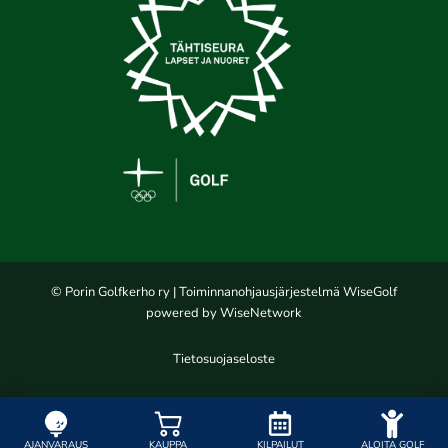
© Porin Golfkerho ry
| Toiminnanohjausjärjestelmä
WiseGolf
powered by
WiseNetwork
Tietosuojaseloste
AJANVARAUS
KAUPPA
KILPAILUT
ALOITA GOLF