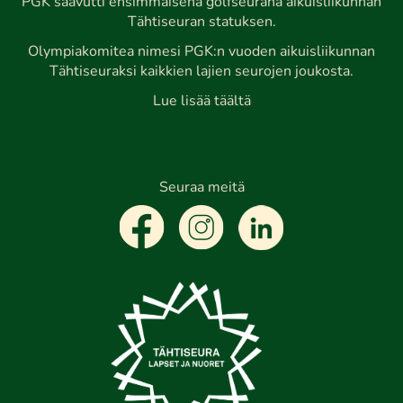
PGK saavutti ensimmäisenä golfseurana aikuisliikunnan
Tähtiseuran statuksen.
Olympiakomitea nimesi PGK:n vuoden aikuisliikunnan
Tähtiseuraksi kaikkien lajien seurojen joukosta.
Lue lisää täältä
Seuraa meitä