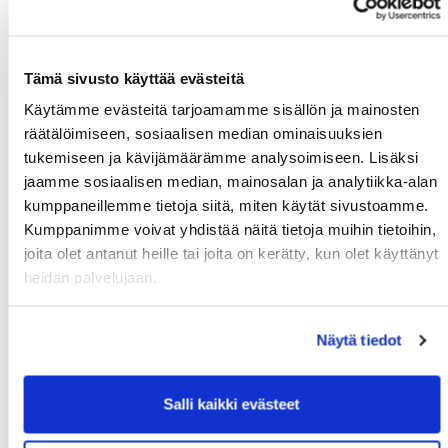
Su 13.09. klo:
Tommi Nyströmin
Kalafornia
08:00 - 16:00
muistokilpailu
Tämä sivusto käyttää evästeitä
Su 13.09. klo:
Noormarkun
Kalafornia
14:00 - 19:00
Mestaruus
Käytämme evästeitä tarjoamamme sisällön ja mainosten
räätälöimiseen, sosiaalisen median ominaisuuksien
Ma 14.09. klo:
Pariskuntagolf 7/7
Kalafornia
tukemiseen ja kävijämäärämme analysoimiseen. Lisäksi
17:00 - 20:00
jaamme sosiaalisen median, mainosalan ja analytiikka-alan
Ti 15.09. klo:
Senioritiistai 17
Kalafornia
kumppaneillemme tietoja siitä, miten käytät sivustoamme.
07:00 - 21:00
Kumppanimme voivat yhdistää näitä tietoja muihin tietoihin,
To 17.09. klo:
Senioreiden
Golf
joita olet antanut heille tai joita on kerätty, kun olet käyttänyt
09:00 - 17:00
kolmiseuraottelu GPi -
Pirkkala
heidän palvelujaan.
LPG - PGK
La 19.09. klo:
Cutter & Buck
Kalafornia
Näytä tiedot
09:00 - 15:00
Ti 22.09. klo:
Senioritiistai 18
Kalafornia
07:00 - 21:00
Salli kaikki evästeet
La 26.09. klo:
Porin Ässät Open
Kalafornia