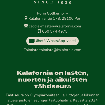
Porin Golfkerho ry
Kalaforniantie 178, 28100 Pori
caddie-master@kalafornia.com
050 574 4975
Lähetä WhatsApp-viesti
Toimisto
toimisto@kalafornia.com
Kalafornia on lasten,
nuorten ja aikuisten
Tähtiseura
Tähtiseura on Olympiakomitean, lajiliittojen ja liikunnan
aluejärjestöjen seurojen laatuohjelma. Keväällä 2024