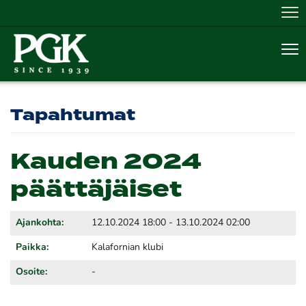
Nav
Nav
Tapahtumat
Kauden 2024
päättäjäiset
Ajankohta:
12.10.2024 18:00 - 13.10.2024 02:00
Paikka:
Kalafornian klubi
Osoite:
-