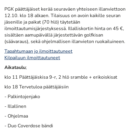
PGK päättäjäiset kerää seuraväen yhteiseen illanviettoon
12.10. klo 18 alkaen. Tilaisuus on avoin kaikille seuran
jäsenille ja paikat (70 hlö) täytetään
ilmoittautumisjärjestyksessä. Illalliskortin hinta on 45 €,
sisältäen aamupäivällä järjestettävän golfkisan
(säävaraus), sekä ohjelmallisen illanvieton ruokailuineen.
Tapahtumaan jo ilmoittautuneet
Kilpailuun ilmoittautuneet
Aikataulu
;
klo 11 Päättäjäiskisa 9-r, 2 hlö sramble + erikoiskisat
klo 18 Tervetuloa päättäjäisiin
- Palkintojenjako
- Illallinen
- Ohjelmaa
- Duo Coverdose bändi