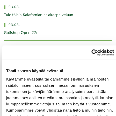
03.08.
Tule töihin Kalafornian asiakaspalveluun
03.08.
Golfshop Open 27r
Tulevat tapahtumat
08.08.
Tämä sivusto käyttää evästeitä
IKH Milwaukee Open
Käytämme evästeitä tarjoamamme sisällön ja mainosten
räätälöimiseen, sosiaalisen median ominaisuuksien
08.08.
tukemiseen ja kävijämäärämme analysoimiseen. Lisäksi
Green Card kurssi La 8.8. klo 10-14
jaamme sosiaalisen median, mainosalan ja analytiikka-alan
kumppaneillemme tietoja siitä, miten käytät sivustoamme.
10.08.
Kumppanimme voivat yhdistää näitä tietoja muihin tietoihin,
Green Card kurssi Ma 10.8. klo 17-21