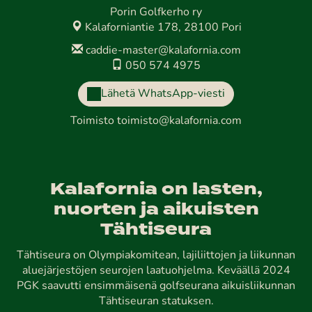
Porin Golfkerho ry
Kalaforniantie 178, 28100 Pori
caddie-master@kalafornia.com
050 574 4975
Lähetä WhatsApp-viesti
Toimisto
toimisto@kalafornia.com
Kalafornia on lasten,
nuorten ja aikuisten
Tähtiseura
Tähtiseura on Olympiakomitean, lajiliittojen ja liikunnan
aluejärjestöjen seurojen laatuohjelma. Keväällä 2024
PGK saavutti ensimmäisenä golfseurana aikuisliikunnan
Tähtiseuran statuksen.