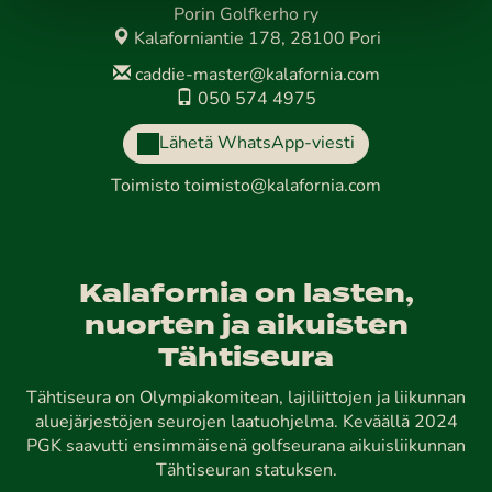
Porin Golfkerho ry
Kalaforniantie 178, 28100 Pori
caddie-master@kalafornia.com
050 574 4975
Lähetä WhatsApp-viesti
Toimisto
toimisto@kalafornia.com
Kalafornia on lasten,
nuorten ja aikuisten
Tähtiseura
Tähtiseura on Olympiakomitean, lajiliittojen ja liikunnan
aluejärjestöjen seurojen laatuohjelma. Keväällä 2024
PGK saavutti ensimmäisenä golfseurana aikuisliikunnan
Tähtiseuran statuksen.