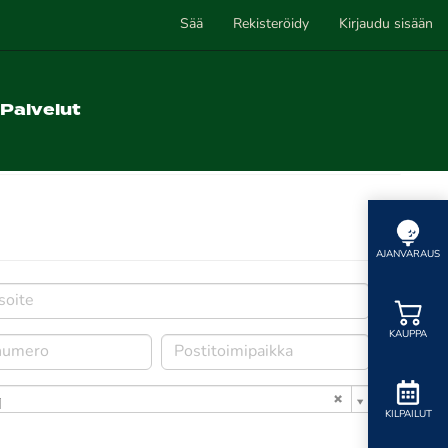
Sää
Rekisteröidy
Kirjaudu sisään
Palvelut
AJANVARAUS
KAUPPA
i
KILPAILUT