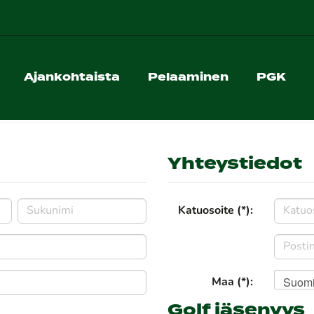
Ajankohtaista
Pelaaminen
PGK
Yhteystiedot
Katuosoite (*):
Suom
Maa (*):
Golf jäsenyys