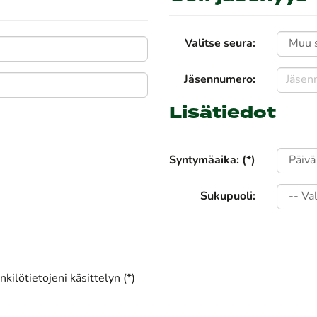
Valitse seura:
Jäsennumero:
Lisätiedot
Syntymäaika: (*)
Sukupuoli:
kilötietojeni käsittelyn (*)