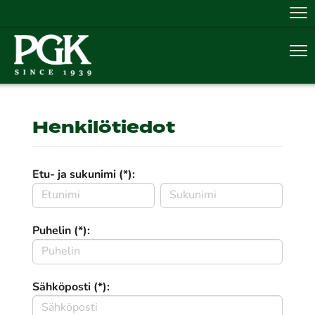
Nav
Nav
Henkilötiedot
Etu- ja sukunimi (*):
Puhelin (*):
Sähköposti (*):