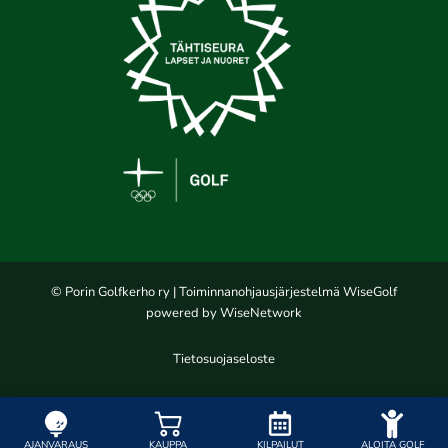
© Porin Golfkerho ry
| Toiminnanohjausjärjestelmä
WiseGolf
powered by
WiseNetwork
Tietosuojaseloste
AJANVARAUS
KAUPPA
KILPAILUT
ALOITA GOLF