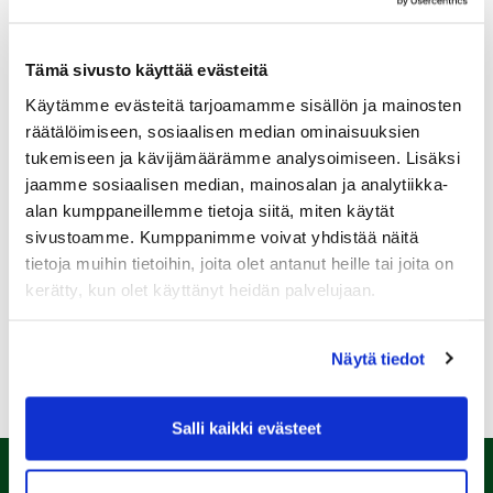
Tämä sivusto käyttää evästeitä
Käytämme evästeitä tarjoamamme sisällön ja mainosten
Sukupuoli:
räätälöimiseen, sosiaalisen median ominaisuuksien
tukemiseen ja kävijämäärämme analysoimiseen. Lisäksi
jaamme sosiaalisen median, mainosalan ja analytiikka-
Rekisteröidy
alan kumppaneillemme tietoja siitä, miten käytät
Haluan tilata Kalafornia uutiskirjeen
sivustoamme. Kumppanimme voivat yhdistää näitä
tietoja muihin tietoihin, joita olet antanut heille tai joita on
Olen lukenut
tietosuojaselosteen
ja hyväksyn
henkilötietojeni käsittelyn (*)
kerätty, kun olet käyttänyt heidän palvelujaan.
(*) Tieto on pakollinen
Näytä tiedot
Salli kaikki evästeet