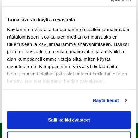
Tämä sivusto käyttää evästeitä
Käytämme evästeitä tarjoamamme sisällön ja mainosten
Sukupuoli:
räätälöimiseen, sosiaalisen median ominaisuuksien
tukemiseen ja kävijämäärämme analysoimiseen. Lisäksi
jaamme sosiaalisen median, mainosalan ja analytiikka-
Rekisteröidy
alan kumppaneillemme tietoja siitä, miten käytät
Haluan tilata Kalafornia uutiskirjeen
sivustoamme. Kumppanimme voivat yhdistää näitä
tietoja muihin tietoihin, joita olet antanut heille tai joita on
Olen lukenut
tietosuojaselosteen
ja hyväksyn
henkilötietojeni käsittelyn (*)
kerätty, kun olet käyttänyt heidän palvelujaan.
(*) Tieto on pakollinen
Näytä tiedot
Salli kaikki evästeet