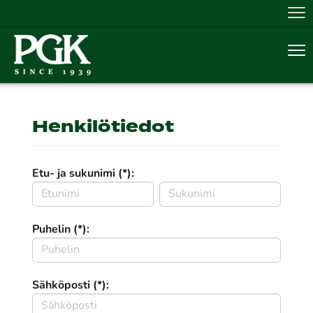
Nav
Nav
Henkilötiedot
Etu- ja sukunimi (*):
Puhelin (*):
Sähköposti (*):