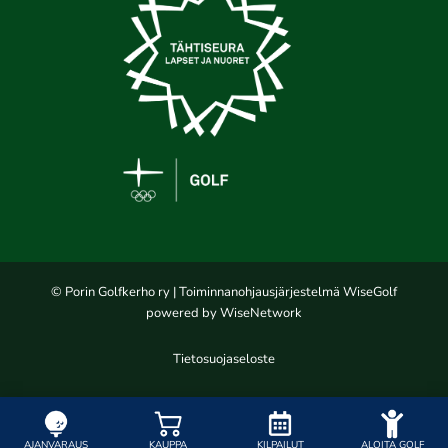
© Porin Golfkerho ry
| Toiminnanohjausjärjestelmä
WiseGolf
powered by
WiseNetwork
Tietosuojaseloste
AJANVARAUS
KAUPPA
KILPAILUT
ALOITA GOLF