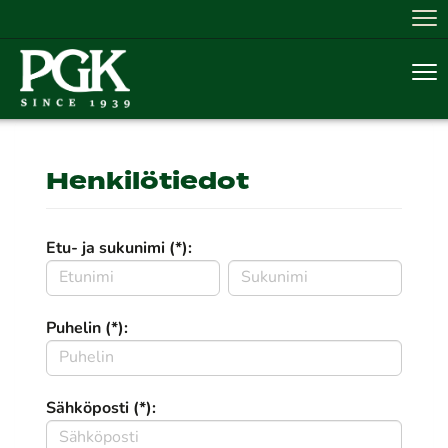
Nav
Nav
Henkilötiedot
Etu- ja sukunimi (*):
Puhelin (*):
Sähköposti (*):