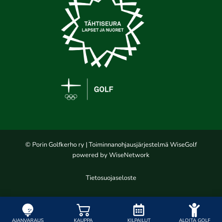
© Porin Golfkerho ry
| Toiminnanohjausjärjestelmä
WiseGolf
powered by
WiseNetwork
Tietosuojaseloste
AJANVARAUS
KAUPPA
KILPAILUT
ALOITA GOLF