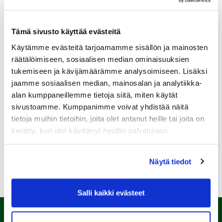
Tämä sivusto käyttää evästeitä
Käytämme evästeitä tarjoamamme sisällön ja mainosten
Sukupuoli:
räätälöimiseen, sosiaalisen median ominaisuuksien
tukemiseen ja kävijämäärämme analysoimiseen. Lisäksi
jaamme sosiaalisen median, mainosalan ja analytiikka-
Rekisteröidy
alan kumppaneillemme tietoja siitä, miten käytät
Haluan tilata Kalafornia uutiskirjeen
sivustoamme. Kumppanimme voivat yhdistää näitä
tietoja muihin tietoihin, joita olet antanut heille tai joita on
Olen lukenut
tietosuojaselosteen
ja hyväksyn
henkilötietojeni käsittelyn (*)
kerätty, kun olet käyttänyt heidän palvelujaan.
(*) Tieto on pakollinen
Näytä tiedot
Salli kaikki evästeet