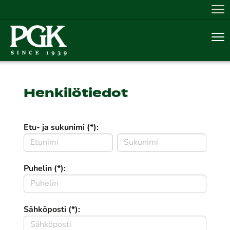
Nav
Nav
Henkilötiedot
Etu- ja sukunimi (*):
Puhelin (*):
Sähköposti (*):