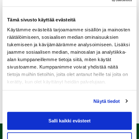
Tämä sivusto käyttää evästeitä
Käytämme evästeitä tarjoamamme sisällön ja mainosten
Sukupuoli:
räätälöimiseen, sosiaalisen median ominaisuuksien
tukemiseen ja kävijämäärämme analysoimiseen. Lisäksi
jaamme sosiaalisen median, mainosalan ja analytiikka-
Rekisteröidy
alan kumppaneillemme tietoja siitä, miten käytät
Haluan tilata Kalafornia uutiskirjeen
sivustoamme. Kumppanimme voivat yhdistää näitä
tietoja muihin tietoihin, joita olet antanut heille tai joita on
Olen lukenut
tietosuojaselosteen
ja hyväksyn
henkilötietojeni käsittelyn (*)
kerätty, kun olet käyttänyt heidän palvelujaan.
(*) Tieto on pakollinen
Näytä tiedot
Salli kaikki evästeet