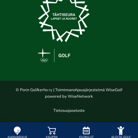
© Porin Golfkerho ry
| Toiminnanohjausjärjestelmä
WiseGolf
powered by
WiseNetwork
Tietosuojaseloste
AJANVARAUS
KAUPPA
KILPAILUT
ALOITA GOLF