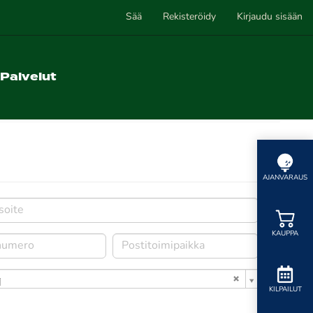
Sää
Rekisteröidy
Kirjaudu sisään
Palvelut
AJANVARAUS
KAUPPA
i
KILPAILUT