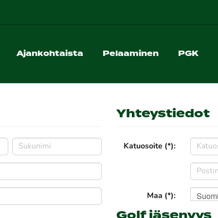
Ajankohtaista
Pelaaminen
PGK
Yhteystiedot
Katuosoite (*):
Suom
Maa (*):
Golf jäsenyys