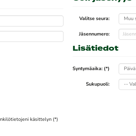
Valitse seura:
Jäsennumero:
Lisätiedot
Syntymäaika: (*)
Sukupuoli:
kilötietojeni käsittelyn (*)