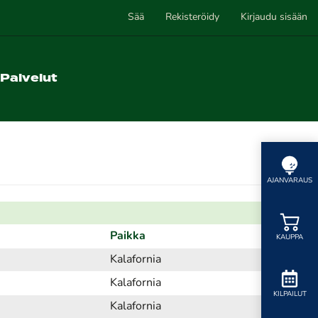
Sää
Rekisteröidy
Kirjaudu sisään
Palvelut
AJANVARAUS
Paikka
KAUPPA
Kalafornia
Kalafornia
KILPAILUT
Kalafornia