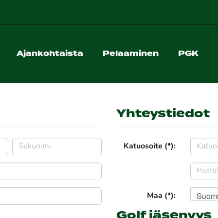
Ajankohtaista
Pelaaminen
PGK
Yhteystiedot
Katuosoite (*):
Suom
Maa (*):
Golf jäsenyys