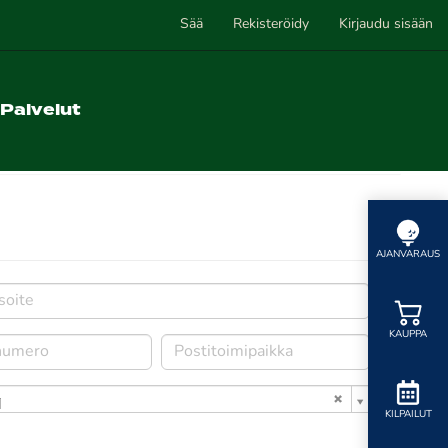
Sää
Rekisteröidy
Kirjaudu sisään
Palvelut
AJANVARAUS
KAUPPA
i
KILPAILUT