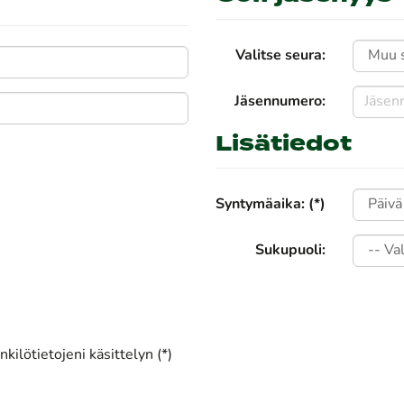
Valitse seura:
Jäsennumero:
Lisätiedot
Syntymäaika: (*)
Sukupuoli:
kilötietojeni käsittelyn (*)