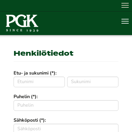
Nav
Nav
Henkilötiedot
Etu- ja sukunimi (*):
Puhelin (*):
Sähköposti (*):