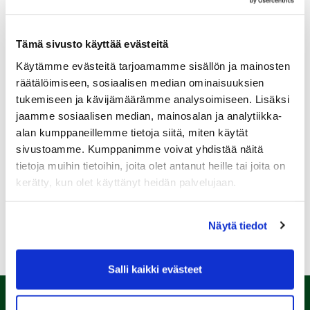
Tämä sivusto käyttää evästeitä
Käytämme evästeitä tarjoamamme sisällön ja mainosten
Sukupuoli:
räätälöimiseen, sosiaalisen median ominaisuuksien
tukemiseen ja kävijämäärämme analysoimiseen. Lisäksi
jaamme sosiaalisen median, mainosalan ja analytiikka-
Rekisteröidy
alan kumppaneillemme tietoja siitä, miten käytät
Haluan tilata Kalafornia uutiskirjeen
sivustoamme. Kumppanimme voivat yhdistää näitä
tietoja muihin tietoihin, joita olet antanut heille tai joita on
Olen lukenut
tietosuojaselosteen
ja hyväksyn
henkilötietojeni käsittelyn (*)
kerätty, kun olet käyttänyt heidän palvelujaan.
(*) Tieto on pakollinen
Näytä tiedot
Salli kaikki evästeet