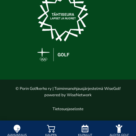
© Porin Golfkerho ry
| Toiminnanohjausjärjestelmä
WiseGolf
powered by
WiseNetwork
Tietosuojaseloste
AJANVARAUS
KAUPPA
KILPAILUT
ALOITA GOLF