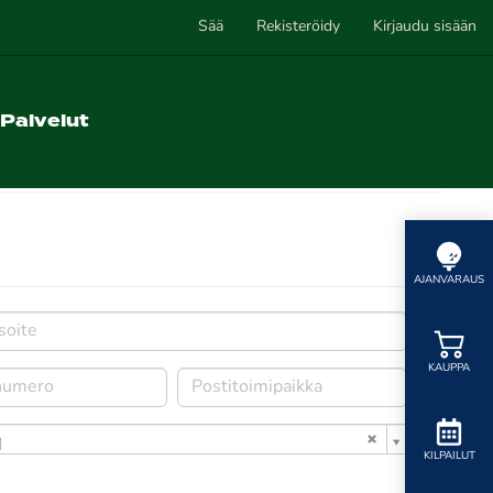
Sää
Rekisteröidy
Kirjaudu sisään
Palvelut
AJANVARAUS
KAUPPA
i
KILPAILUT