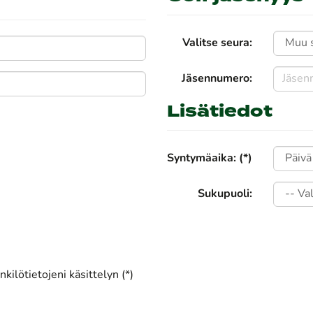
Valitse seura:
Jäsennumero:
Lisätiedot
Syntymäaika: (*)
Sukupuoli:
kilötietojeni käsittelyn (*)