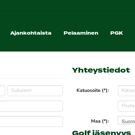
Ajankohtaista
Pelaaminen
PGK
Yhteystiedot
Katuosoite (*):
Suom
Maa (*):
Golf jäsenyys