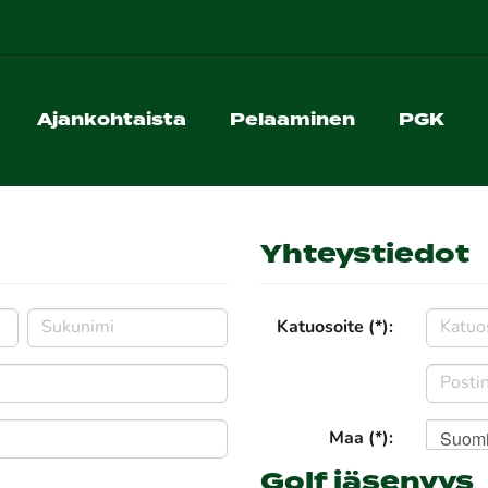
Ajankohtaista
Pelaaminen
PGK
Yhteystiedot
Katuosoite (*):
Suom
Maa (*):
Golf jäsenyys