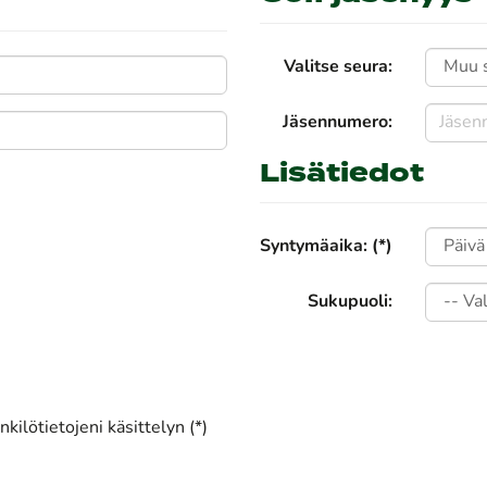
Valitse seura:
Jäsennumero:
Lisätiedot
Syntymäaika: (*)
Sukupuoli:
kilötietojeni käsittelyn (*)