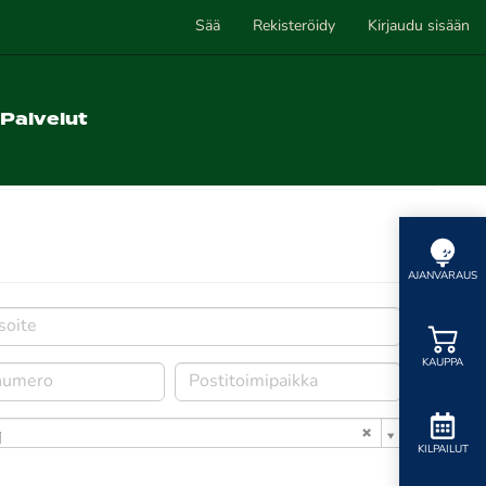
Sää
Rekisteröidy
Kirjaudu sisään
Palvelut
AJANVARAUS
KAUPPA
i
KILPAILUT