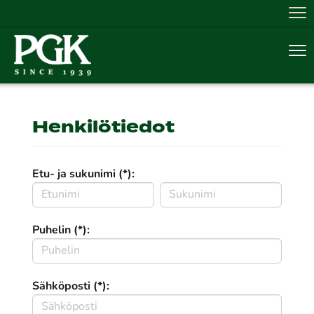
Nav
Nav
Henkilötiedot
Etu- ja sukunimi (*):
Puhelin (*):
Sähköposti (*):