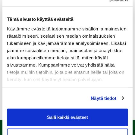
Tämä sivusto käyttää evästeitä
Käytämme evästeitä tarjoamamme sisällön ja mainosten
Sukupuoli:
räätälöimiseen, sosiaalisen median ominaisuuksien
tukemiseen ja kävijämäärämme analysoimiseen. Lisäksi
jaamme sosiaalisen median, mainosalan ja analytiikka-
Rekisteröidy
alan kumppaneillemme tietoja siitä, miten käytät
Haluan tilata Kalafornia uutiskirjeen
sivustoamme. Kumppanimme voivat yhdistää näitä
tietoja muihin tietoihin, joita olet antanut heille tai joita on
Olen lukenut
tietosuojaselosteen
ja hyväksyn
henkilötietojeni käsittelyn (*)
kerätty, kun olet käyttänyt heidän palvelujaan.
(*) Tieto on pakollinen
Näytä tiedot
Salli kaikki evästeet