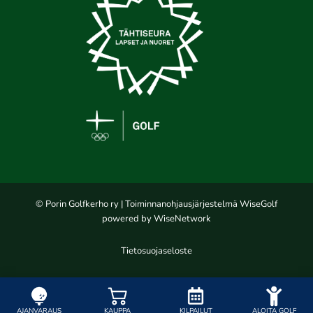
© Porin Golfkerho ry
| Toiminnanohjausjärjestelmä
WiseGolf
powered by
WiseNetwork
Tietosuojaseloste
AJANVARAUS
KAUPPA
KILPAILUT
ALOITA GOLF