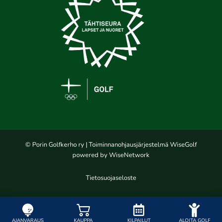
© Porin Golfkerho ry
| Toiminnanohjausjärjestelmä
WiseGolf
powered by
WiseNetwork
Tietosuojaseloste
AJANVARAUS
KAUPPA
KILPAILUT
ALOITA GOLF