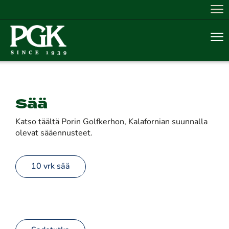
Nav
Nav
Sää
Katso täältä Porin Golfkerhon, Kalafornian suunnalla
olevat sääennusteet.
10 vrk sää