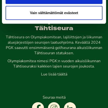
Kalafornia on lasten,
Vain välttämättömät evästeet
nuorten ja aikuisten
Tähtiseura
Tähtiseura on Olympiakomitean, lajiliittojen ja liikunnan
aluejärjestöjen seurojen laatuohjelma. Keväällä 2024
PGK saavutti ensimmäisenä golfseurana aikuisliikunnan
Tähtiseuran statuksen.
Olympiakomitea nimesi PGK:n vuoden aikuisliikunnan
Tähtiseuraksi kaikkien lajien seurojen joukosta.
Lue lisää täältä
Seuraa meitä