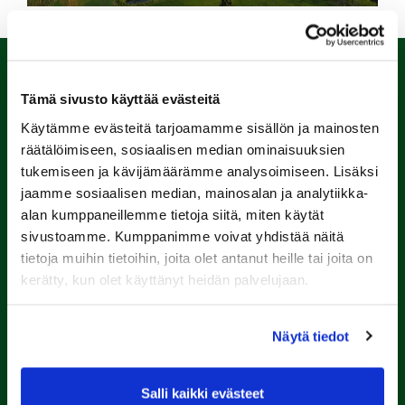
Tämä sivusto käyttää evästeitä
Käytämme evästeitä tarjoamamme sisällön ja mainosten
räätälöimiseen, sosiaalisen median ominaisuuksien
tukemiseen ja kävijämäärämme analysoimiseen. Lisäksi
jaamme sosiaalisen median, mainosalan ja analytiikka-
alan kumppaneillemme tietoja siitä, miten käytät
Porin Golfkerho ry
sivustoamme. Kumppanimme voivat yhdistää näitä
Kalaforniantie 178, 28100 Pori
tietoja muihin tietoihin, joita olet antanut heille tai joita on
kerätty, kun olet käyttänyt heidän palvelujaan.
caddie-master@kalafornia.com
050 574 4975
Lähetä WhatsApp-viesti
Näytä tiedot
Toimisto
toimisto@kalafornia.com
Salli kaikki evästeet