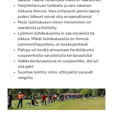
takana! Taakse heilahtava maila on vaarallinen.
Harjoitellessasi tarkkaile ja varo takanasi
liikkuvia ihmisiä. Varo erityisesti pieniä lapsia,
joiden liikkeet voivat olla arvaamattomia!
Myös lyöntialueen eteen meneminen on
vaarallista ja kielletty.
Lyöntien kohdealueella ei saa oleskella tai
liikkua. Mikäli kohdealueella on ihmisiä,
lyöminen/harjoittelu on keskeytettävä!
Palloja voi kerätä ainoastaan henkilökunta
suojaverkoilla varustetulla keräysautolla!
Vaikka keräysautossa on suojaverkko, älä lyö
sitä päin!
Suuntaa lyöntisi siten, että pallot pysyvät
rangella.