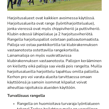
Harjoitusalueet ovat kaikkien avoimessa käytössä.
Harjoitusalueita ovat range (lyöntiharjoittelualue),
jonka vieressä ovat myös chippiviheriö ja puttiviheriö.
Klubin edessä lähipelialue ja 2 harjoitusviheriötä.
Rangella harjoituspallot ostetaan palloautomaatista.
Palloja voi ostaa pankkikortilla tai klubirakennuksen
vastaanotosta ostettavilla rangekorteilla.
Lainamailoja on myös vuokrattavissa
klubirakennuksen vastaanotosta. Pallojen kerääminen
on kielletty eikä palloja saa viedä pois rangelta. Muilla
harjoitusalueilla harjoittelu tapahtuu omilla palloilla.
Kerhon pro voi varata alueita tarvittaessa omaan
käyttöönsä ja samoin isommat kilpailut voivat
aiheuttaa rajoituksia alueiden käyttöön.
Turvallisuus rangella
Rangella on huomioitava turvaraja lyöntialueen