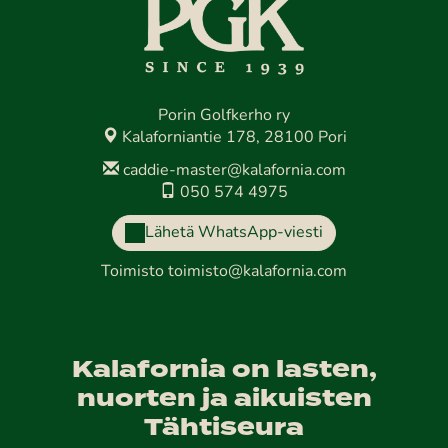
Porin Golfkerho ry
Kalaforniantie 178, 28100 Pori
caddie-master@kalafornia.com
050 574 4975
Lähetä WhatsApp-viesti
Toimisto
toimisto@kalafornia.com
Kalafornia on lasten,
nuorten ja aikuisten
Tähtiseura