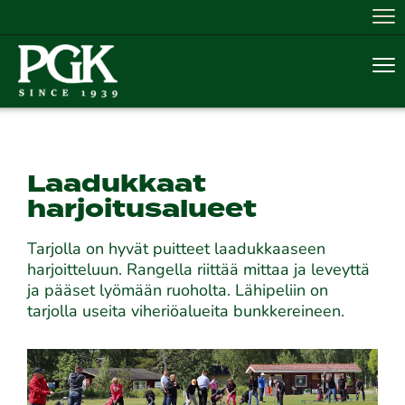
Nav
Nav
Laadukkaat
harjoitusalueet
Tarjolla on hyvät puitteet laadukkaaseen
harjoitteluun. Rangella riittää mittaa ja leveyttä
ja pääset lyömään ruoholta. Lähipeliin on
tarjolla useita viheriöalueita bunkkereineen.