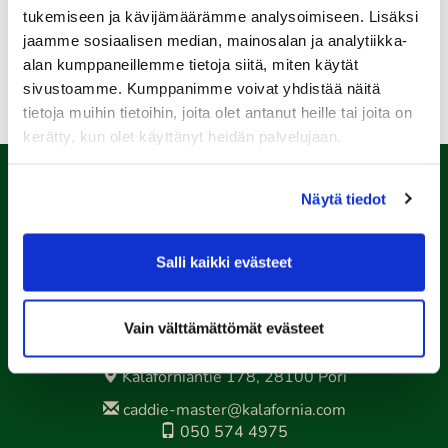
tukemiseen ja kävijämäärämme analysoimiseen. Lisäksi
lue lisää hakuprosessista täältä
jaamme sosiaalisen median, mainosalan ja analytiikka-
alan kumppaneillemme tietoja siitä, miten käytät
sivustoamme. Kumppanimme voivat yhdistää näitä
tietoja muihin tietoihin, joita olet antanut heille tai joita on
kerätty, kun olet käyttänyt heidän palvelujaan.
Näytä tiedot
Salli kaikki evästeet
Vain välttämättömät evästeet
Porin Golfkerho ry
Kalaforniantie 178, 28100 Pori
caddie-master@kalafornia.com
050 574 4975