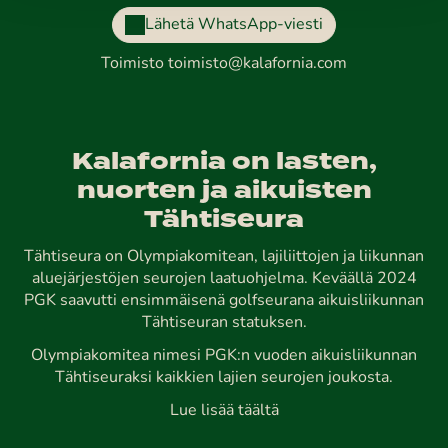
Lähetä WhatsApp-viesti
Toimisto
toimisto@kalafornia.com
Kalafornia on lasten,
nuorten ja aikuisten
Tähtiseura
Tähtiseura on Olympiakomitean, lajiliittojen ja liikunnan
aluejärjestöjen seurojen laatuohjelma. Keväällä 2024
PGK saavutti ensimmäisenä golfseurana aikuisliikunnan
Tähtiseuran statuksen.
Olympiakomitea nimesi PGK:n vuoden aikuisliikunnan
Tähtiseuraksi kaikkien lajien seurojen joukosta.
Lue lisää täältä