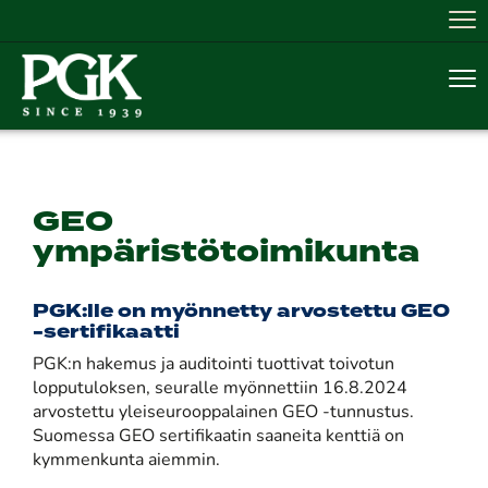
Nav
Nav
GEO
ympäristötoimikunta
PGK:lle on myönnetty arvostettu GEO
-sertifikaatti
PGK:n hakemus ja auditointi tuottivat toivotun
lopputuloksen, seuralle myönnettiin 16.8.2024
arvostettu yleiseurooppalainen GEO -tunnustus.
Suomessa GEO sertifikaatin saaneita kenttiä on
kymmenkunta aiemmin.