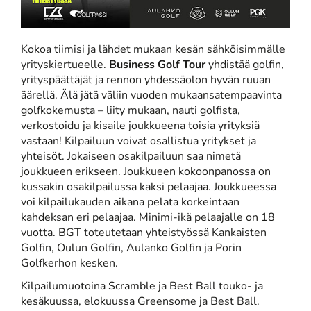
Kokoa tiimisi ja lähdet mukaan kesän sähköisimmälle
yrityskiertueelle.
Business Golf Tour
yhdistää golfin,
yrityspäättäjät ja rennon yhdessäolon hyvän ruuan
äärellä. Älä jätä väliin vuoden mukaansatempaavinta
golfkokemusta – liity mukaan, nauti golfista,
verkostoidu ja kisaile joukkueena toisia yrityksiä
vastaan! Kilpailuun voivat osallistua yritykset ja
yhteisöt. Jokaiseen osakilpailuun saa nimetä
joukkueen erikseen. Joukkueen kokoonpanossa on
kussakin osakilpailussa kaksi pelaajaa. Joukkueessa
voi kilpailukauden aikana pelata korkeintaan
kahdeksan eri pelaajaa. Minimi-ikä pelaajalle on 18
vuotta. BGT toteutetaan yhteistyössä Kankaisten
Golfin, Oulun Golfin, Aulanko Golfin ja Porin
Golfkerhon kesken.
Kilpailumuotoina Scramble ja Best Ball touko- ja
kesäkuussa, elokuussa Greensome ja Best Ball.