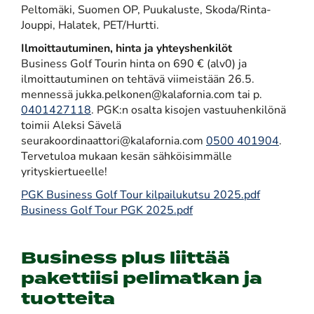
Peltomäki, Suomen OP, Puukaluste, Skoda/Rinta-
Jouppi, Halatek, PET/Hurtti.
Ilmoittautuminen, hinta ja yhteyshenkilöt
Business Golf Tourin hinta on 690 € (alv0) ja
ilmoittautuminen on tehtävä viimeistään 26.5.
mennessä jukka.pelkonen@kalafornia.com tai p.
0401427118
. PGK:n osalta kisojen vastuuhenkilönä
toimii Aleksi Sävelä
seurakoordinaattori@kalafornia.com
0500 401904
.
Tervetuloa mukaan kesän sähköisimmälle
yrityskiertueelle!
PGK Business Golf Tour kilpailukutsu 2025.pdf
Business Golf Tour PGK 2025.pdf
Business plus liittää
pakettiisi pelimatkan ja
tuotteita