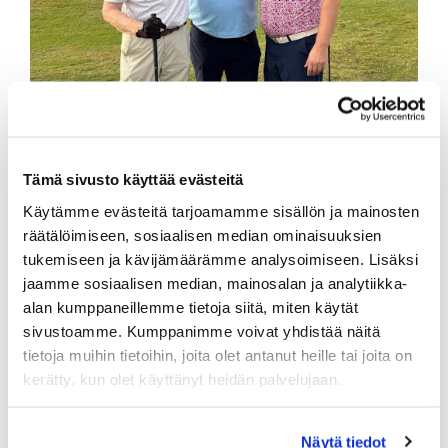
Tämä sivusto käyttää evästeitä
Käytämme evästeitä tarjoamamme sisällön ja mainosten
räätälöimiseen, sosiaalisen median ominaisuuksien
Timoa ja Mikkoa onnittelee Jukka Pelkonen.
tukemiseen ja kävijämäärämme analysoimiseen. Lisäksi
jaamme sosiaalisen median, mainosalan ja analytiikka-
alan kumppaneillemme tietoja siitä, miten käytät
sivustoamme. Kumppanimme voivat yhdistää näitä
Business Golf Tour
tietoja muihin tietoihin, joita olet antanut heille tai joita on
yrityskisa kaudella
kerätty, kun olet käyttänyt heidän palvelujaan.
2025
Näytä tiedot
Perinteiset Business aamut pelataan nyt