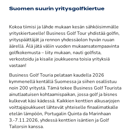
Suomen suurin yritysgolfkiertue
Kokoa tiimisi ja lähde mukaan kesän sähköisimmälle
yrityskiertueelle! Business Golf Tour yhdistää golfin,
yrityspäättäjät ja rennon yhdessäolon hyvän ruuan
äärellä. Älä jätä väliin vuoden mukaansatempaavinta
golfkokemusta – liity mukaan, nauti golfista,
verkostoidu ja kisaile joukkueena toisia yrityksiä
vastaan!
Business Golf Touria pelataan kaudella 2026
kymmenellä kentällä Suomessa ja siihen osallistuu
noin 200 yritystä. Tämä tekee Business Golf Tourista
ainutlaatuisen kohtaamispaikan, jossa golf ja bisnes
kulkevat käsi kädessä. Kaikkien kenttien alkusarjojen
voittajajoukkueet lähtevät yhteiselle finaalimatkalle
etelän lämpöön, Portugalin Quinta da Marinhaan
3.-7.11.2026, yhdessä kenttien isäntien ja Golf
Tailorsin kanssa.