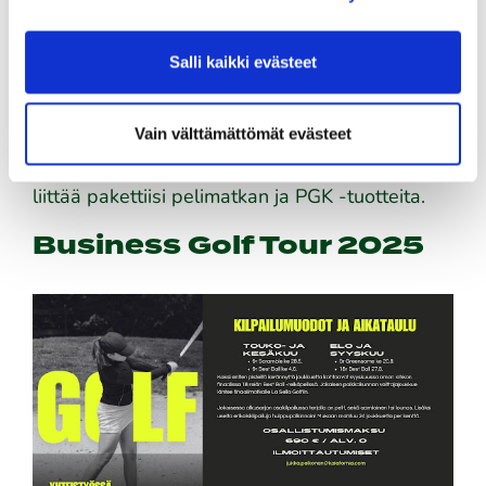
kahden eri tuotteen voimin kesällä 2025.
Business Golf Tour on uusi valtakunnallinen
Salli kaikki evästeet
neljän kisan kokonaisuus, joka johdattaa
voittajat Espanjan La Sellassa pelattavaan
finaaliin. Firma-liiga korvaa "perinteiset"
Vain välttämättömät evästeet
Business aamut ja siinä pelataan tulevalla
kaudella kuusi osakilpailua. Business plus
liittää pakettiisi pelimatkan ja PGK -tuotteita.
Business Golf Tour 2025