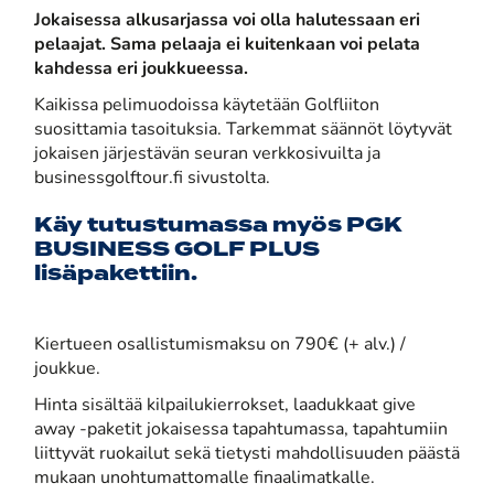
Jokaisessa alkusarjassa voi olla halutessaan eri
pelaajat. Sama pelaaja ei kuitenkaan voi pelata
kahdessa eri joukkueessa.
Kaikissa pelimuodoissa käytetään Golfliiton
suosittamia tasoituksia. Tarkemmat säännöt löytyvät
jokaisen järjestävän seuran verkkosivuilta ja
businessgolftour.fi sivustolta.
Käy tutustumassa myös
PGK
BUSINESS GOLF PLUS
lisäpakettiin.
Kiertueen osallistumismaksu on 790€ (+ alv.) /
joukkue.
Hinta sisältää kilpailukierrokset, laadukkaat give
away -paketit jokaisessa tapahtumassa, tapahtumiin
liittyvät ruokailut sekä tietysti mahdollisuuden päästä
mukaan unohtumattomalle finaalimatkalle.