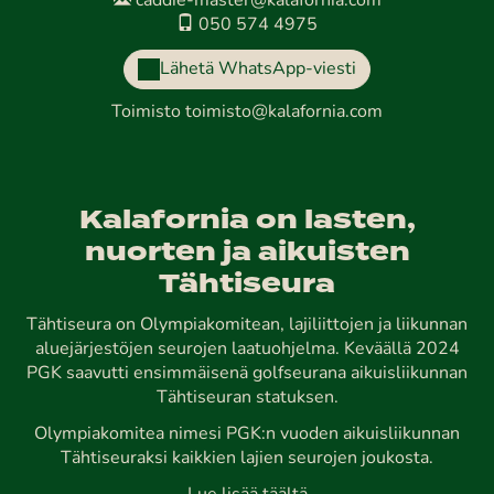
caddie-master@kalafornia.com
050 574 4975
Lähetä WhatsApp-viesti
Toimisto
toimisto@kalafornia.com
Kalafornia on lasten,
nuorten ja aikuisten
Tähtiseura
Tähtiseura on Olympiakomitean, lajiliittojen ja liikunnan
aluejärjestöjen seurojen laatuohjelma. Keväällä 2024
PGK saavutti ensimmäisenä golfseurana aikuisliikunnan
Tähtiseuran statuksen.
Olympiakomitea nimesi PGK:n vuoden aikuisliikunnan
Tähtiseuraksi kaikkien lajien seurojen joukosta.