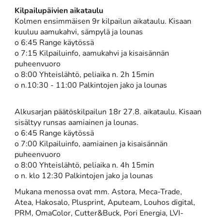
Kilpailupäivien aikataulu
Kolmen ensimmäisen 9r kilpailun aikataulu. Kisaan
kuuluu aamukahvi, sämpylä ja lounas
o 6:45 Range käytössä
o 7:15 Kilpailuinfo, aamukahvi ja kisaisännän
puheenvuoro
o 8:00 Yhteislähtö, peliaika n. 2h 15min
o n.10:30 - 11:00 Palkintojen jako ja lounas
Alkusarjan päätöskilpailun 18r 27.8. aikataulu. Kisaan
sisältyy runsas aamiainen ja lounas.
o 6:45 Range käytössä
o 7:00 Kilpailuinfo, aamiainen ja kisaisännän
puheenvuoro
o 8:00 Yhteislähtö, peliaika n. 4h 15min
o n. klo 12:30 Palkintojen jako ja lounas
Mukana menossa ovat mm. Astora, Meca-Trade,
Atea, Hakosalo, Plusprint, Aputeam, Louhos digital,
PRM, OmaColor, Cutter&Buck, Pori Energia, LVI-