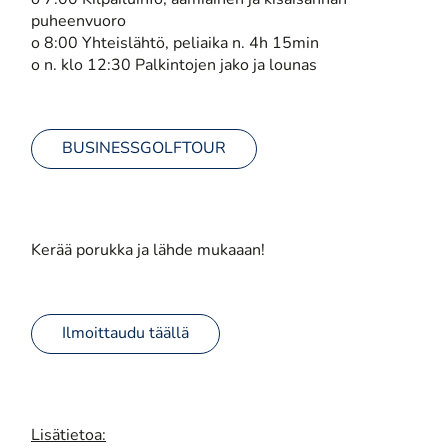
o 7:00 Kilpailuinfo, aamiainen ja kisaisännän
puheenvuoro
o 8:00 Yhteislähtö, peliaika n. 4h 15min
o n. klo 12:30 Palkintojen jako ja lounas
BUSINESSGOLFTOUR
Kerää porukka ja lähde mukaaan!
Ilmoittaudu täällä
Lisätietoa: