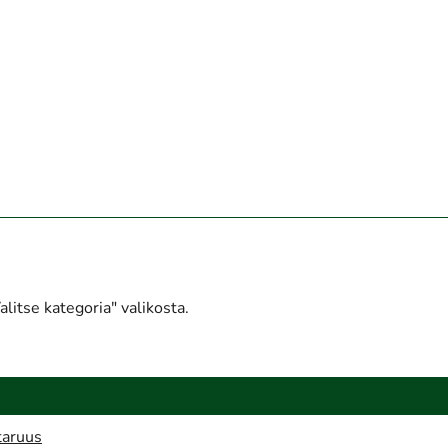
litse kategoria" valikosta.
taruus