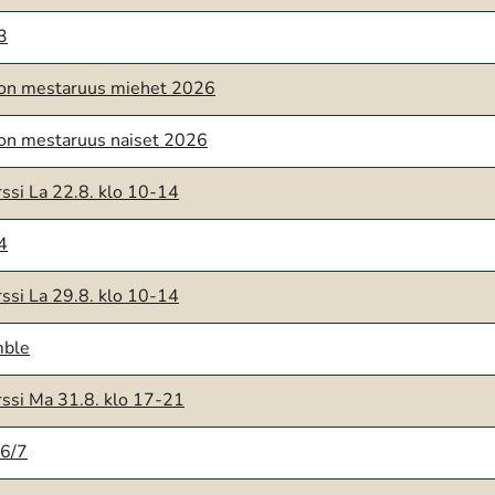
13
hon mestaruus miehet 2026
hon mestaruus naiset 2026
ssi La 22.8. klo 10-14
14
ssi La 29.8. klo 10-14
mble
ssi Ma 31.8. klo 17-21
 6/7