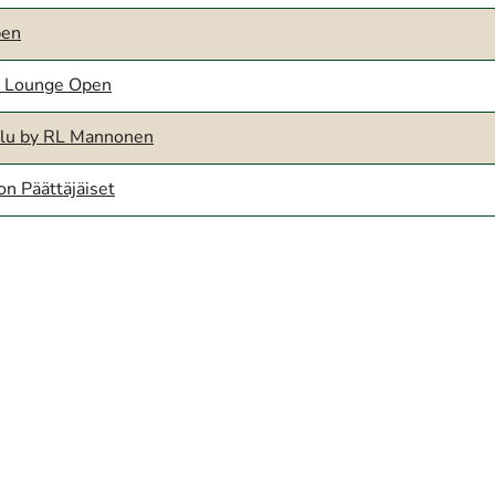
pen
& Lounge Open
ailu by RL Mannonen
on Päättäjäiset