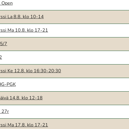
e Open
ssi La 8.8. klo 10-14
ssi Ma 10.8. klo 17-21
 5/7
12
ssi Ke 12.8. klo 16:30-20:30
SHG-PGK
äivä 14.8. klo 12-18
 27r
ssi Ma 17.8. klo 17-21