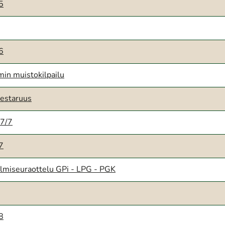
15
16
in muistokilpailu
estaruus
 7/7
17
lmiseuraottelu GPi - LPG - PGK
18