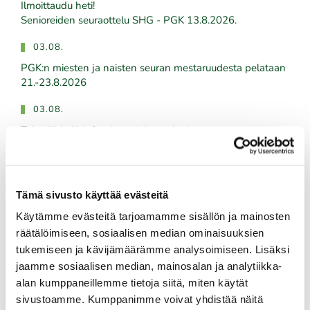
Ilmoittaudu heti!
​​​​​​​Senioreiden seuraottelu SHG - PGK 13.8.2026.
03.08.
PGK:n miesten ja naisten seuran mestaruudesta pelataan
21.-23.8.2026
03.08.
Tule töihin Kalafornian asiakaspalveluun
03.08.
Golfshop Open 27r
Tämä sivusto käyttää evästeitä
Käytämme evästeitä tarjoamamme sisällön ja mainosten
räätälöimiseen, sosiaalisen median ominaisuuksien
Tulevat tapahtumat
tukemiseen ja kävijämäärämme analysoimiseen. Lisäksi
jaamme sosiaalisen median, mainosalan ja analytiikka-
06.08.
alan kumppaneillemme tietoja siitä, miten käytät
Skini-ilta 5
sivustoamme. Kumppanimme voivat yhdistää näitä