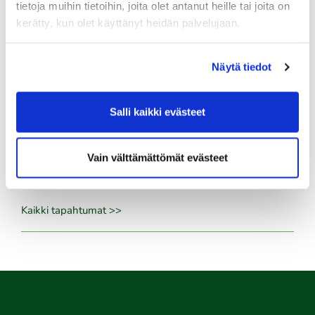
tietoja muihin tietoihin, joita olet antanut heille tai joita on
06.08.
kerätty, kun olet käyttänyt heidän palvelujaan.
Kummikierros 9r
06.08.
Näytä tiedot
Naisten maksuton ryhmäopetus to 6.8. klo 18:00-19:00
06.08.
Salli kaikki evästeet
Naisten maksuton ryhmäopetus to 6.8. klo 19:00-20:00
Vain välttämättömät evästeet
08.08.
IKH Milwaukee Open
Kaikki tapahtumat >>