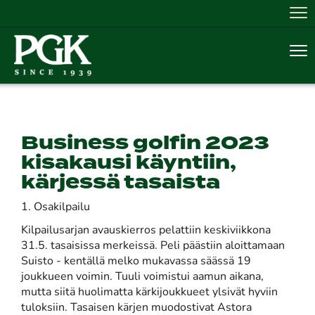
Nav
Nav
Business golfin 2023
kisakausi käyntiin,
kärjessä tasaista
1. Osakilpailu
Kilpailusarjan avauskierros pelattiin keskiviikkona
31.5. tasaisissa merkeissä. Peli päästiin aloittamaan
Suisto - kentällä melko mukavassa säässä 19
joukkueen voimin. Tuuli voimistui aamun aikana,
mutta siitä huolimatta kärkijoukkueet ylsivät hyviin
tuloksiin. Tasaisen kärjen muodostivat Astora