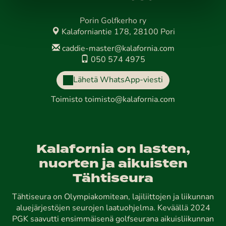
Porin Golfkerho ry
Kalaforniantie 178, 28100 Pori
caddie-master@kalafornia.com
050 574 4975
Lähetä WhatsApp-viesti
Toimisto
toimisto@kalafornia.com
Kalafornia on lasten,
nuorten ja aikuisten
Tähtiseura
Tähtiseura on Olympiakomitean, lajiliittojen ja liikunnan
aluejärjestöjen seurojen laatuohjelma. Keväällä 2024
PGK saavutti ensimmäisenä golfseurana aikuisliikunnan