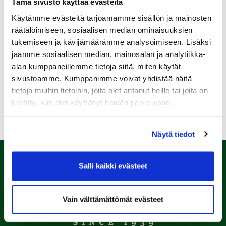
Tämä sivusto käyttää evästeitä
Pariskuntagolf 5/7
Käytämme evästeitä tarjoamamme sisällön ja mainosten
11.08.
räätälöimiseen, sosiaalisen median ominaisuuksien
Senioritiistai 12
tukemiseen ja kävijämäärämme analysoimiseen. Lisäksi
jaamme sosiaalisen median, mainosalan ja analytiikka-
12.08.
alan kumppaneillemme tietoja siitä, miten käytät
Green Card kurssi Ke 12.8. klo 16:30-20:30
sivustoamme. Kumppanimme voivat yhdistää näitä
tietoja muihin tietoihin, joita olet antanut heille tai joita on
Kaikki tapahtumat >>
kerätty, kun olet käyttänyt heidän palvelujaan.
Näytä tiedot
Salli kaikki evästeet
Vain välttämättömät evästeet