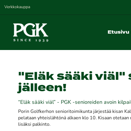
Verkkokauppa
Etusivu
"Eläk sääki viäl"
jälleen!​​​​​​​
“Eläk sääki viäl” - PGK -senioreiden avoin kilpa
Porin Golfkerhon senioritoimikunta järjestää kisan Ka
pelataan yhteislähtönä alkaen klo 10. Kisaan otetaan m
lisäksi palkinto.