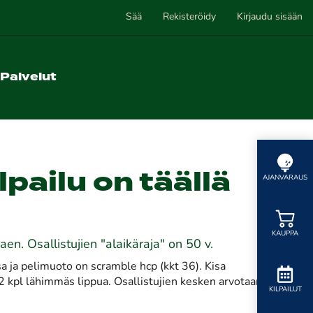
Sää
Rekisteröidy
Kirjaudu sisään
Palvelut
lpailu on täällä
AJANVARAUS
KAUPPA
en. Osallistujien "alaikäraja" on 50 v.
a ja pelimuoto on scramble hcp (kkt 36). Kisa
 2 kpl lähimmäs lippua. Osallistujien kesken arvotaan
KILPAILUT