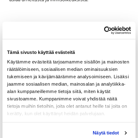
asiaa urheilusta ja ihmisoikeuksista.
Tuoreimmat uutiset
06.08.
PGK:n Oliver Honkanen mukana Erkko Trophyssa
Tämä sivusto käyttää evästeitä
Käytämme evästeitä tarjoamamme sisällön ja mainosten
04.08.
räätälöimiseen, sosiaalisen median ominaisuuksien
Ilmoittaudu heti!
tukemiseen ja kävijämäärämme analysoimiseen. Lisäksi
​​​​​​​Senioreiden seuraottelu SHG - PGK 13.8.2026.
jaamme sosiaalisen median, mainosalan ja analytiikka-
03.08.
alan kumppaneillemme tietoja siitä, miten käytät
sivustoamme. Kumppanimme voivat yhdistää näitä
PGK:n miesten ja naisten seuran mestaruudesta pelataan
tietoja muihin tietoihin, joita olet antanut heille tai joita on
21.-23.8.2026
kerätty, kun olet käyttänyt heidän palvelujaan.
03.08.
Tule töihin Kalafornian asiakaspalveluun
Näytä tiedot