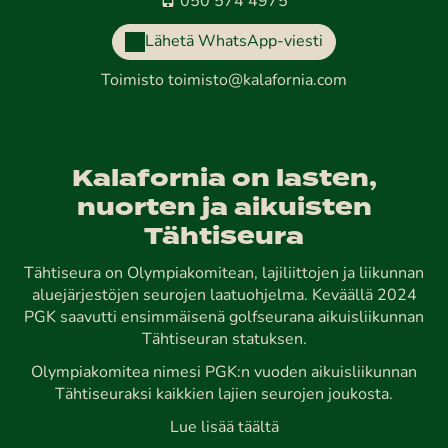
050 574 4975
Lähetä WhatsApp-viesti
Toimisto
toimisto@kalafornia.com
Kalafornia on lasten,
nuorten ja aikuisten
Tähtiseura
Tähtiseura on Olympiakomitean, lajiliittojen ja liikunnan
aluejärjestöjen seurojen laatuohjelma. Keväällä 2024
PGK saavutti ensimmäisenä golfseurana aikuisliikunnan
Tähtiseuran statuksen.
Olympiakomitea nimesi PGK:n vuoden aikuisliikunnan
Tähtiseuraksi kaikkien lajien seurojen joukosta.
Lue lisää täältä