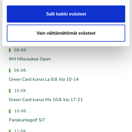
03.08.
Golfshop Open 27r
Salli kaikki evästeet
Vain välttämättömät evästeet
Tulevat tapahtumat
08.08.
IKH Milwaukee Open
08.08.
Green Card kurssi La 8.8. klo 10-14
10.08.
Green Card kurssi Ma 10.8. klo 17-21
10.08.
Pariskuntagolf 5/7
11.08.