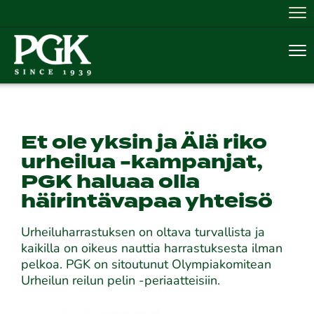
Nav
Nav
Et ole yksin ja Älä riko
urheilua -kampanjat,
PGK haluaa olla
häirintävapaa yhteisö
Urheiluharrastuksen on oltava turvallista ja
kaikilla on oikeus nauttia harrastuksesta ilman
pelkoa. PGK on sitoutunut Olympiakomitean
Urheilun reilun pelin -periaatteisiin.