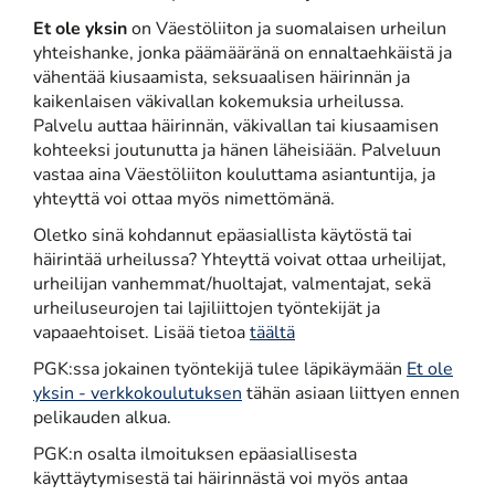
Et ole yksin
on Väestöliiton ja suomalaisen urheilun
yhteishanke, jonka päämääränä on ennaltaehkäistä ja
vähentää kiusaamista, seksuaalisen häirinnän ja
kaikenlaisen väkivallan kokemuksia urheilussa.
Palvelu auttaa häirinnän, väkivallan tai kiusaamisen
kohteeksi joutunutta ja hänen läheisiään. Palveluun
vastaa aina Väestöliiton kouluttama asiantuntija, ja
yhteyttä voi ottaa myös nimettömänä.
Oletko sinä kohdannut epäasiallista käytöstä tai
häirintää urheilussa? Yhteyttä voivat ottaa urheilijat,
urheilijan vanhemmat/huoltajat, valmentajat, sekä
urheiluseurojen tai lajiliittojen työntekijät ja
vapaaehtoiset. Lisää tietoa
täältä
PGK:ssa jokainen työntekijä tulee läpikäymään
Et ole
yksin - verkkokoulutuksen
tähän asiaan liittyen ennen
pelikauden alkua.
PGK:n osalta ilmoituksen epäasiallisesta
käyttäytymisestä tai häirinnästä voi myös antaa