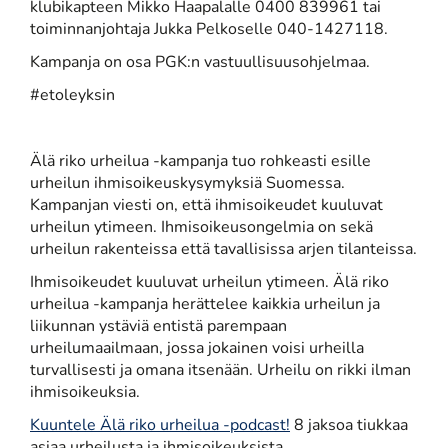
klubikapteen Mikko Haapalalle 0400 839961 tai
toiminnanjohtaja Jukka Pelkoselle 040-1427118.
Kampanja on osa PGK:n vastuullisuusohjelmaa.
#etoleyksin
Älä riko urheilua -kampanja tuo rohkeasti esille
urheilun ihmisoikeuskysymyksiä Suomessa.
Kampanjan viesti on, että ihmisoikeudet kuuluvat
urheilun ytimeen. Ihmisoikeusongelmia on sekä
urheilun rakenteissa että tavallisissa arjen tilanteissa.
Ihmisoikeudet kuuluvat urheilun ytimeen. Älä riko
urheilua -kampanja herättelee kaikkia urheilun ja
liikunnan ystäviä entistä parempaan
urheilumaailmaan, jossa jokainen voisi urheilla
turvallisesti ja omana itsenään. Urheilu on rikki ilman
ihmisoikeuksia.
Kuuntele Älä riko urheilua -podcast!
8 jaksoa tiukkaa