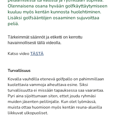
pelaamisesta turvallista ja rytmiltään sopivaa.
Olennaisena osana hyvään golfkäyttäytymiseen
kuuluu myös kentän kunnosta huolehtiminen.
Lisäksi golfsääntöjen osaaminen sujuvoittaa
peliä.
Tärkeimmät säännöt ja etiketti on kerrottu
havainnollisesti tällä videolla.
Katso video
TÄSTÄ
Turvallisuus
Kovalla vauhdilla etenevä golfpallo on pahimmillaan
kuolettavia vammoja aiheuttava esine. Siksi
turvallisuutta ei missään tapauksessa saa vaarantaa.
Pyri aina sijoittumaan siten, ettet joudu ryhmäsi
muiden jäsenten pelilinjalle. Kun olet lyömässä,
muista ottaa huomioon myös kentän reuna-alueilla
liikkuvat ulkopuoliset.