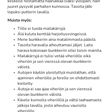
keskelle nostamatta haarukkaa liiaksi ylöspäin; näin
juuret pysyvät parhaiten kunnossa. Tasoita jälki
lopuksi putterin lavalla.
Muista myös:
Tiille ei tuoda mailakärryjä.
Älä kuluta kenttää harjoitussvingeissä.
Mene bunkkeriin aina matalimmasta päästä.
Tasoita haravalla aiheuttamasi jäljet. Laita
harava kokonaan bunkkeriin ellei toisin mainita.
Mailakärryjä ei tulisi vetää viheriölle eikä
viheriön ja sen vieressä olevan bunkkerin
välistä.
Autojen käytön yleistyttyä muistathan, että
ajaminen viheriölle ja forelle on ehdottomasti
kielletty
Autoja ei saa ajaa viheriön ja sen vieressä
olevan bunkkerin välistä.
Kävele kunnolla viheriöllä ja vältä laahaamasta
jalkoja tavalla, josta aiheutuu vaurioita
viheriölle.