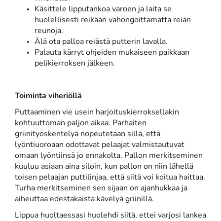
Käsittele lipputankoa varoen ja laita se
huolellisesti reikään vahongoittamatta reiän
reunoja.
Älä ota palloa reiästä putterin lavalla.
Palauta kärryt ohjeiden mukaiseen paikkaan
pelikierroksen jälkeen.
Toiminta viheriöllä
Puttaaminen vie usein harjoituskierroksellakin
kohtuuttoman paljon aikaa. Parhaiten
griinityöskentelyä nopeutetaan sillä, että
lyöntiuoroaan odottavat pelaajat valmistautuvat
omaan lyöntiinsä jo ennakolta. Pallon merkitseminen
kuuluu asiaan aina siloin, kun pallon on niin lähellä
toisen pelaajan puttilinjaa, että siitä voi koitua haittaa.
Turha merkitseminen sen sijaan on ajanhukkaa ja
aiheuttaa edestakaista kävelyä griinillä.
Lippua huoltaessasi huolehdi siitä, ettei varjosi lankea