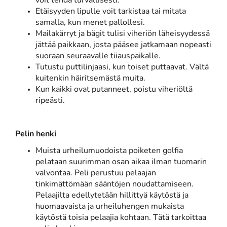
voit tehdä turvallisesti.
Etäisyyden lipulle voit tarkistaa tai mitata
samalla, kun menet pallollesi.
Mailakärryt ja bägit tulisi viheriön läheisyydessä
jättää paikkaan, josta pääsee jatkamaan nopeasti
suoraan seuraavalle tiiauspaikalle.
Tutustu puttilinjaasi, kun toiset puttaavat. Vältä
kuitenkin häiritsemästä muita.
Kun kaikki ovat putanneet, poistu viheriöltä
ripeästi.
Pelin henki
Muista urheilumuodoista poiketen golfia
pelataan suurimman osan aikaa ilman tuomarin
valvontaa. Peli perustuu pelaajan
tinkimättömään sääntöjen noudattamiseen.
Pelaajilta edellytetään hillittyä käytöstä ja
huomaavaista ja urheiluhengen mukaista
käytöstä toisia pelaajia kohtaan. Tätä tarkoittaa