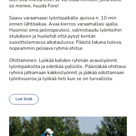
olet sitä mieltä ettei se voi osua ihmisiin, joita kohti
se menee, huuda Fore!
Saavu varaamaasi lyöntipaikalle ajoissa n. 10 min
ennen lähtöaikaa. Avaa kierros varaamallasi ajalla.
Huomioi oma pelinopeutesi, valmistaudu lyönteihin
etukäteen ja huolehdi että pysyt kentän
suosittelemassa aikataulussa. Päästä takana tuleva,
nopeammin pelaava ryhmä ohitse.
Ohittaminen: Lyökää kahden ryhmän avauslyönnit
lyöntipaikoilta ja edetkää palloille. Päästäkää ohittava
ryhmä jatkamaan kakkoslyönnit ja jääkää odottamaan
lyöntivuoroa ja lyökää heti kun se on turvallista.
Lue lisää