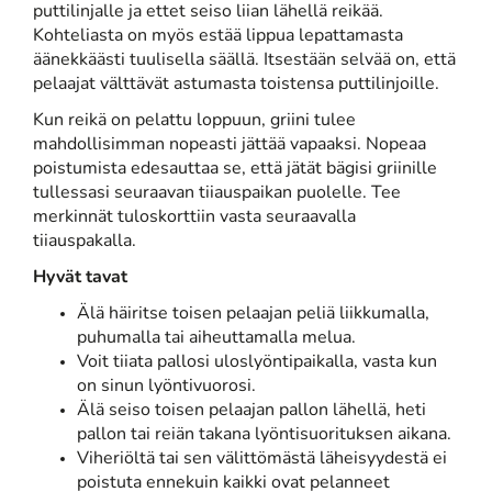
puttilinjalle ja ettet seiso liian lähellä reikää.
Kohteliasta on myös estää lippua lepattamasta
äänekkäästi tuulisella säällä. Itsestään selvää on, että
pelaajat välttävät astumasta toistensa puttilinjoille.
Kun reikä on pelattu loppuun, griini tulee
mahdollisimman nopeasti jättää vapaaksi. Nopeaa
poistumista edesauttaa se, että jätät bägisi griinille
tullessasi seuraavan tiiauspaikan puolelle. Tee
merkinnät tuloskorttiin vasta seuraavalla
tiiauspakalla.
Hyvät tavat
Älä häiritse toisen pelaajan peliä liikkumalla,
puhumalla tai aiheuttamalla melua.
Voit tiiata pallosi uloslyöntipaikalla, vasta kun
on sinun lyöntivuorosi.
Älä seiso toisen pelaajan pallon lähellä, heti
pallon tai reiän takana lyöntisuorituksen aikana.
Viheriöltä tai sen välittömästä läheisyydestä ei
poistuta ennekuin kaikki ovat pelanneet