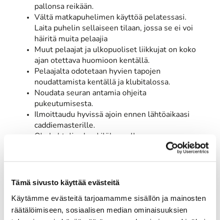
pallonsa reikään.
Vältä matkapuhelimen käyttöä pelatessasi.
Laita puhelin sellaiseen tilaan, jossa se ei voi
häiritä muita pelaajia
Muut pelaajat ja ulkopuoliset liikkujat on koko
ajan otettava huomioon kentällä.
Pelaajalta odotetaan hyvien tapojen
noudattamista kentällä ja klubitalossa.
Noudata seuran antamia ohjeita
pukeutumisesta.
Ilmoittaudu hyvissä ajoin ennen lähtöaikaasi
caddiemasterille.
Ole kohtelias henkilökunnalle.
Vihainen ja muu huono käytös ei kuulu
golfkentälle. Älä tahallasi vahingoita kenttää tai
tuota vaaraa muille.
Vältä roskaamista.
Tämä sivusto käyttää evästeitä
Käytämme evästeitä tarjoamamme sisällön ja mainosten
räätälöimiseen, sosiaalisen median ominaisuuksien
Ennen kierrokselle lähtemistä