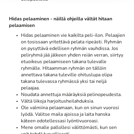
Hidas pelaaminen - näillä ohjeilla vältät hitaan
pelaamisen
Hidas pelaaminen vie kaikilta peli-ilon. Pelaajien
on tosissaan yritettävä pelata ripeästi. Ryhmän
on pysyttävä edellisen ryhmän vauhdissa. Jos
peliryhmä jää jälkeen yhden reiän verran, siirtyy
etuoikeus pelaamiseen takana tulevalle
ryhmälle. Hitaamman ryhmän on tällöin
annettava takana tuleville ohituslupa olipa
takana tulevassa ryhmässä yksi tai neljä
pelaajaa.
Noudata annettuja määräyksiä pelinopeudesta.
Vältä liikoja harjoitusheilahduksia.
Ole valmiina pelaamaan, kun on sinun vuorosi
lyödä. Valitse maila ajoissa ja laita hanska
käteen odotellessasi lyöntivuoroasi.
Mene omalle pallollesi välittömästi, kun sen