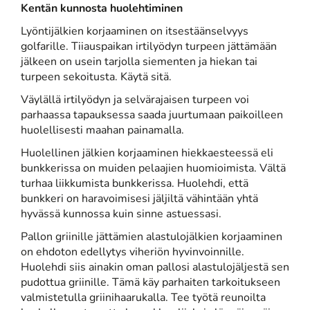
Kentän kunnosta huolehtiminen
Lyöntijälkien korjaaminen on itsestäänselvyys
golfarille. Tiiauspaikan irtilyödyn turpeen jättämään
jälkeen on usein tarjolla siementen ja hiekan tai
turpeen sekoitusta. Käytä sitä.
Väylällä irtilyödyn ja selvärajaisen turpeen voi
parhaassa tapauksessa saada juurtumaan paikoilleen
huolellisesti maahan painamalla.
Huolellinen jälkien korjaaminen hiekkaesteessä eli
bunkkerissa on muiden pelaajien huomioimista. Vältä
turhaa liikkumista bunkkerissa. Huolehdi, että
bunkkeri on haravoimisesi jäljiltä vähintään yhtä
hyvässä kunnossa kuin sinne astuessasi.
Pallon griinille jättämien alastulojälkien korjaaminen
on ehdoton edellytys viheriön hyvinvoinnille.
Huolehdi siis ainakin oman pallosi alastulojäljestä sen
pudottua griinille. Tämä käy parhaiten tarkoitukseen
valmistetulla griinihaarukalla. Tee työtä reunoilta