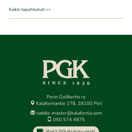
Kaikki tapahtumat >>
Porin Golfkerho ry
Kalaforniantie 178, 28100 Pori
caddie-master@kalafornia.com
050 574 4975
Lähetä WhatsApp-viesti