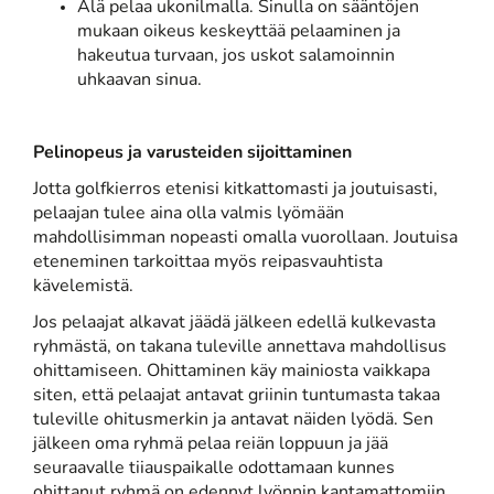
Älä pelaa ukonilmalla. Sinulla on sääntöjen
mukaan oikeus keskeyttää pelaaminen ja
hakeutua turvaan, jos uskot salamoinnin
uhkaavan sinua.
Pelinopeus ja varusteiden sijoittaminen
Jotta golfkierros etenisi kitkattomasti ja joutuisasti,
pelaajan tulee aina olla valmis lyömään
mahdollisimman nopeasti omalla vuorollaan. Joutuisa
eteneminen tarkoittaa myös reipasvauhtista
kävelemistä.
Jos pelaajat alkavat jäädä jälkeen edellä kulkevasta
ryhmästä, on takana tuleville annettava mahdollisus
ohittamiseen. Ohittaminen käy mainiosta vaikkapa
siten, että pelaajat antavat griinin tuntumasta takaa
tuleville ohitusmerkin ja antavat näiden lyödä. Sen
jälkeen oma ryhmä pelaa reiän loppuun ja jää
seuraavalle tiiauspaikalle odottamaan kunnes
ohittanut ryhmä on edennyt lyönnin kantamattomiin.