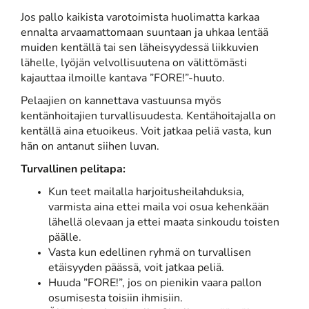
Jos pallo kaikista varotoimista huolimatta karkaa
ennalta arvaamattomaan suuntaan ja uhkaa lentää
muiden kentällä tai sen läheisyydessä liikkuvien
lähelle, lyöjän velvollisuutena on välittömästi
kajauttaa ilmoille kantava ”FORE!”-huuto.
Pelaajien on kannettava vastuunsa myös
kentänhoitajien turvallisuudesta. Kentähoitajalla on
kentällä aina etuoikeus. Voit jatkaa peliä vasta, kun
hän on antanut siihen luvan.
Turvallinen pelitapa:
Kun teet mailalla harjoitusheilahduksia,
varmista aina ettei maila voi osua kehenkään
lähellä olevaan ja ettei maata sinkoudu toisten
päälle.
Vasta kun edellinen ryhmä on turvallisen
etäisyyden päässä, voit jatkaa peliä.
Huuda ”FORE!”, jos on pienikin vaara pallon
osumisesta toisiin ihmisiin.