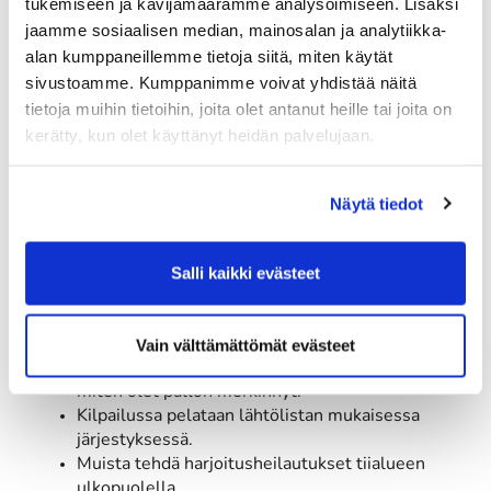
tukemiseen ja kävijämäärämme analysoimiseen. Lisäksi
Tule ajoissa kentälle.
jaamme sosiaalisen median, mainosalan ja analytiikka-
Esitä jäsen- ja tasoituskorttisi. Olethan
alan kumppaneillemme tietoja siitä, miten käytät
huolehtinut, että tasoituksesi on ajan tasalla?
sivustoamme. Kumppanimme voivat yhdistää näitä
Ota selvää paikallissäännöistä ja muista päivän
tietoja muihin tietoihin, joita olet antanut heille tai joita on
pelimääräyksistä.
kerätty, kun olet käyttänyt heidän palvelujaan.
Tutustu ennen kilpailua kilpailumääräyksiin.
Laita palloosi merkintä, jolla tunnistat sen.
Näytä tiedot
Ensimmäisellä tiillä
Tule tiille vähintään viisi minuuttia ennen
Salli kaikki evästeet
lähtöaikaa.
Esittäydy ryhmäsi pelaajille, joita et tunne.
Vain välttämättömät evästeet
Toivota kaikille hyvää pelionnea.
Kerro peliryhmällesi millä pallolla pelaat ja
miten olet pallon merkinnyt.
Kilpailussa pelataan lähtölistan mukaisessa
järjestyksessä.
Muista tehdä harjoitusheilautukset tiialueen
ulkopuolella