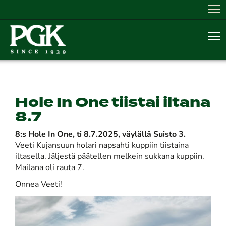
Nav
Nav
Hole In One tiistai iltana
8.7
8:s Hole In One, ti 8.7.2025, väylällä Suisto 3.
Veeti Kujansuun holari napsahti kuppiin tiistaina
iltasella. Jäljestä päätellen melkein sukkana kuppiin.
Mailana oli rauta 7.
Onnea Veeti!