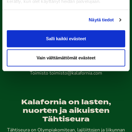
kerätty, kun olet käyttänyt heidän palvelujaan.
Näytä tiedot
Porin Golfkerho ry
Kalaforniantie 178, 28100 Pori
Salli kaikki evästeet
caddie-master@kalafornia.com
050 574 4975
Vain välttämättömät evästeet
Lähetä WhatsApp-viesti
Toimisto
toimisto@kalafornia.com
Kalafornia on lasten,
nuorten ja aikuisten
Tähtiseura
Tähtiseura on Olympiakomitean, lajiliittojen ja liikunnan