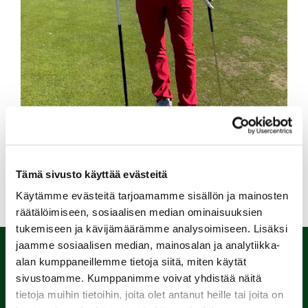
Tämä sivusto käyttää evästeitä
Kuva Laurin ensimmäisestä holarista Kalaforniassa
Käytämme evästeitä tarjoamamme sisällön ja mainosten
kolmen vuoden takaa.
räätälöimiseen, sosiaalisen median ominaisuuksien
tukemiseen ja kävijämäärämme analysoimiseen. Lisäksi
jaamme sosiaalisen median, mainosalan ja analytiikka-
alan kumppaneillemme tietoja siitä, miten käytät
sivustoamme. Kumppanimme voivat yhdistää näitä
tietoja muihin tietoihin, joita olet antanut heille tai joita on